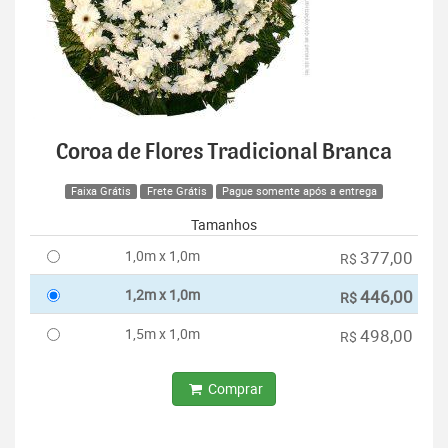
Coroa de Flores Tradicional Branca
Faixa Grátis
Frete Grátis
Pague somente após a entrega
Tamanhos
1,0m x 1,0m
377,00
R$
1,2m x 1,0m
446,00
R$
1,5m x 1,0m
498,00
R$
Comprar