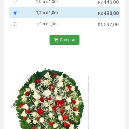
1,0m x 1,0m
446,00
R$
1,2m x 1,0m
498,00
R$
1,5m x 1,0m
597,00
R$
Comprar