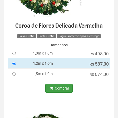
Coroa de Flores Delicada Vermelha
Faixa Grátis
Frete Grátis
Pague somente após a entrega
Tamanhos
1,0m x 1,0m
498,00
R$
1,2m x 1,0m
537,00
R$
1,5m x 1,0m
674,00
R$
Comprar