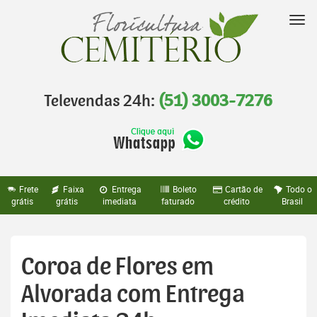
Pular
para
Nav
o
conteúdo
Televendas 24h:
(51) 3003-7276
Frete
Faixa
Entrega
Boleto
Cartão de
Todo o
grátis
grátis
imediata
faturado
crédito
Brasil
Coroa de Flores em
Alvorada com Entrega