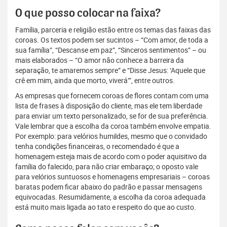
O que posso colocar na faixa?
Família, parceria e religião estão entre os temas das faixas das
coroas. Os textos podem ser sucintos – “Com amor, de toda a
sua família”, “Descanse em paz”, “Sinceros sentimentos” – ou
mais elaborados – “O amor não conhece a barreira da
separação, te amaremos sempre” e “Disse Jesus: ‘Aquele que
crê em mim, ainda que morto, viverá’”, entre outros.
As empresas que fornecem coroas de flores contam com uma
lista de frases à disposição do cliente, mas ele tem liberdade
para enviar um texto personalizado, se for de sua preferência.
Vale lembrar que a escolha da coroa também envolve empatia.
Por exemplo: para velórios humildes, mesmo que o convidado
tenha condições financeiras, o recomendado é que a
homenagem esteja mais de acordo com o poder aquisitivo da
família do falecido, para não criar embaraço; o oposto vale
para velórios suntuosos e homenagens empresariais – coroas
baratas podem ficar abaixo do padrão e passar mensagens
equivocadas. Resumidamente, a escolha da coroa adequada
está muito mais ligada ao tato e respeito do que ao custo.