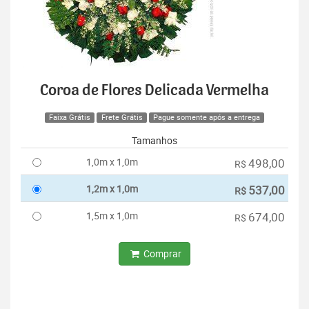
Coroa de Flores Delicada Vermelha
Faixa Grátis
Frete Grátis
Pague somente após a entrega
Tamanhos
1,0m x 1,0m
498,00
R$
1,2m x 1,0m
537,00
R$
1,5m x 1,0m
674,00
R$
Comprar