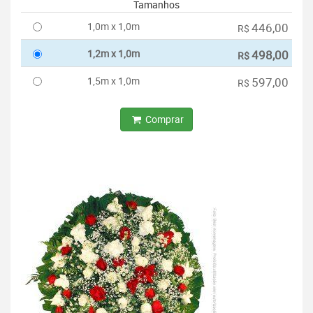
Tamanhos
1,0m x 1,0m
446,00
R$
1,2m x 1,0m
498,00
R$
1,5m x 1,0m
597,00
R$
Comprar