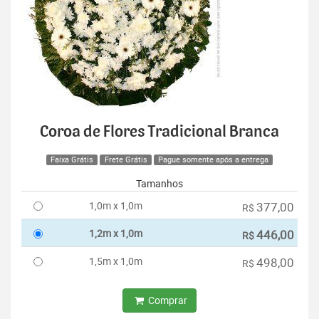
Coroa de Flores Tradicional Branca
Faixa Grátis
Frete Grátis
Pague somente após a entrega
Tamanhos
1,0m x 1,0m
377,00
R$
1,2m x 1,0m
446,00
R$
1,5m x 1,0m
498,00
R$
Comprar