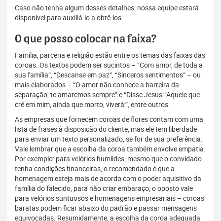
Caso não tenha algum desses detalhes, nossa equipe estará
disponível para auxiliá-lo a obtê-los.
O que posso colocar na faixa?
Família, parceria e religião estão entre os temas das faixas das
coroas. Os textos podem ser sucintos – “Com amor, de toda a
sua família”, “Descanse em paz”, “Sinceros sentimentos” – ou
mais elaborados – “O amor não conhece a barreira da
separação, te amaremos sempre” e “Disse Jesus: ‘Aquele que
crê em mim, ainda que morto, viverá’”, entre outros.
As empresas que fornecem coroas de flores contam com uma
lista de frases à disposição do cliente, mas ele tem liberdade
para enviar um texto personalizado, se for de sua preferência.
Vale lembrar que a escolha da coroa também envolve empatia.
Por exemplo: para velórios humildes, mesmo que o convidado
tenha condições financeiras, o recomendado é que a
homenagem esteja mais de acordo com o poder aquisitivo da
família do falecido, para não criar embaraço; o oposto vale
para velórios suntuosos e homenagens empresariais – coroas
baratas podem ficar abaixo do padrão e passar mensagens
equivocadas. Resumidamente, a escolha da coroa adequada