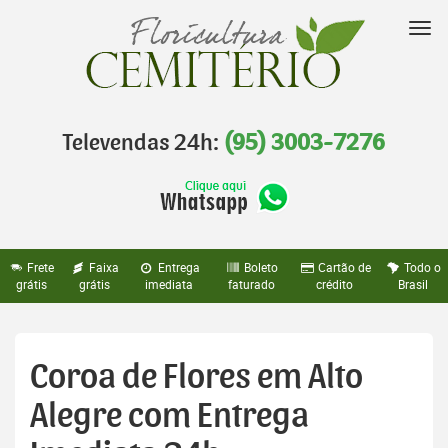
Pular
para
Nav
o
conteúdo
Televendas 24h:
(95) 3003-7276
Frete
Faixa
Entrega
Boleto
Cartão de
Todo o
grátis
grátis
imediata
faturado
crédito
Brasil
Coroa de Flores em Alto
Alegre com Entrega