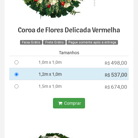
Coroa de Flores Delicada Vermelha
Faixa Grátis
Frete Grátis
Pague somente após a entrega
Tamanhos
1,0m x 1,0m
498,00
R$
1,2m x 1,0m
537,00
R$
1,5m x 1,0m
674,00
R$
Comprar