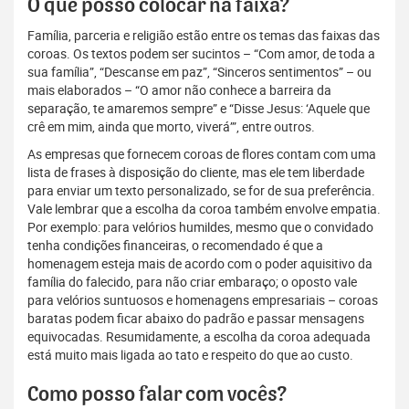
O que posso colocar na faixa?
Família, parceria e religião estão entre os temas das faixas das
coroas. Os textos podem ser sucintos – “Com amor, de toda a
sua família”, “Descanse em paz”, “Sinceros sentimentos” – ou
mais elaborados – “O amor não conhece a barreira da
separação, te amaremos sempre” e “Disse Jesus: ‘Aquele que
crê em mim, ainda que morto, viverá’”, entre outros.
As empresas que fornecem coroas de flores contam com uma
lista de frases à disposição do cliente, mas ele tem liberdade
para enviar um texto personalizado, se for de sua preferência.
Vale lembrar que a escolha da coroa também envolve empatia.
Por exemplo: para velórios humildes, mesmo que o convidado
tenha condições financeiras, o recomendado é que a
homenagem esteja mais de acordo com o poder aquisitivo da
família do falecido, para não criar embaraço; o oposto vale
para velórios suntuosos e homenagens empresariais – coroas
baratas podem ficar abaixo do padrão e passar mensagens
equivocadas. Resumidamente, a escolha da coroa adequada
está muito mais ligada ao tato e respeito do que ao custo.
Como posso falar com vocês?