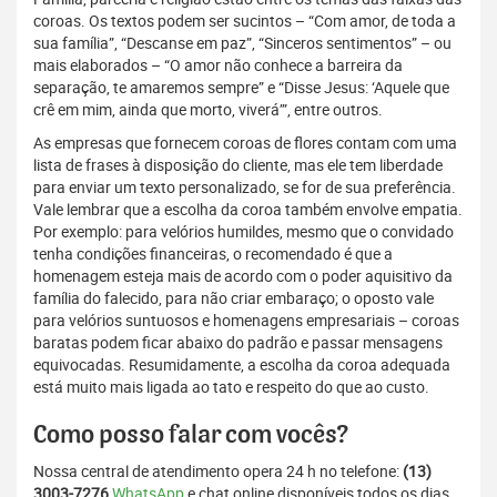
coroas. Os textos podem ser sucintos – “Com amor, de toda a
sua família”, “Descanse em paz”, “Sinceros sentimentos” – ou
mais elaborados – “O amor não conhece a barreira da
separação, te amaremos sempre” e “Disse Jesus: ‘Aquele que
crê em mim, ainda que morto, viverá’”, entre outros.
As empresas que fornecem coroas de flores contam com uma
lista de frases à disposição do cliente, mas ele tem liberdade
para enviar um texto personalizado, se for de sua preferência.
Vale lembrar que a escolha da coroa também envolve empatia.
Por exemplo: para velórios humildes, mesmo que o convidado
tenha condições financeiras, o recomendado é que a
homenagem esteja mais de acordo com o poder aquisitivo da
família do falecido, para não criar embaraço; o oposto vale
para velórios suntuosos e homenagens empresariais – coroas
baratas podem ficar abaixo do padrão e passar mensagens
equivocadas. Resumidamente, a escolha da coroa adequada
está muito mais ligada ao tato e respeito do que ao custo.
Como posso falar com vocês?
Nossa central de atendimento opera 24 h no telefone:
(13)
3003-7276
WhatsApp
e chat online disponíveis todos os dias,