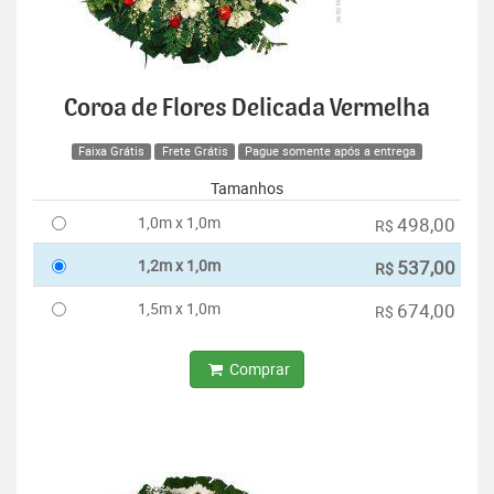
Coroa de Flores Delicada Vermelha
Faixa Grátis
Frete Grátis
Pague somente após a entrega
Tamanhos
1,0m x 1,0m
498,00
R$
1,2m x 1,0m
537,00
R$
1,5m x 1,0m
674,00
R$
Comprar