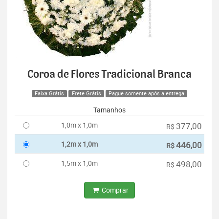
Coroa de Flores Tradicional Branca
Faixa Grátis
Frete Grátis
Pague somente após a entrega
Tamanhos
1,0m x 1,0m
377,00
R$
1,2m x 1,0m
446,00
R$
1,5m x 1,0m
498,00
R$
Comprar