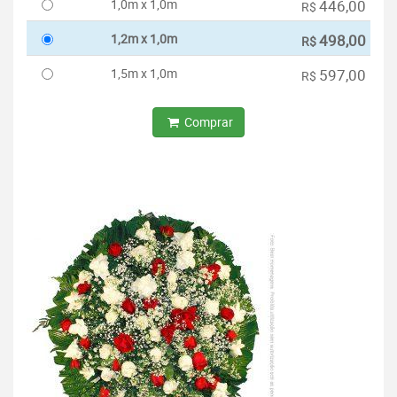
1,0m x 1,0m
446,00
R$
1,2m x 1,0m
498,00
R$
1,5m x 1,0m
597,00
R$
Comprar