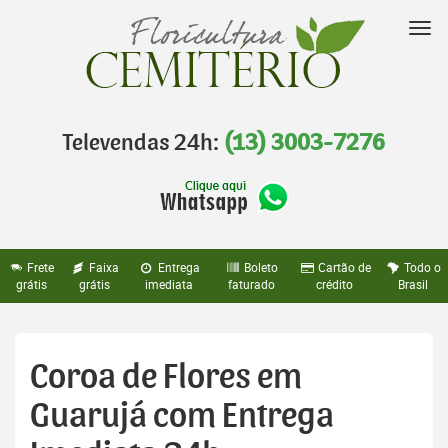
Pular
para
Nav
o
conteúdo
Televendas 24h:
(13) 3003-7276
Frete
Faixa
Entrega
Boleto
Cartão de
Todo o
grátis
grátis
imediata
faturado
crédito
Brasil
Coroa de Flores em
Guarujá com Entrega