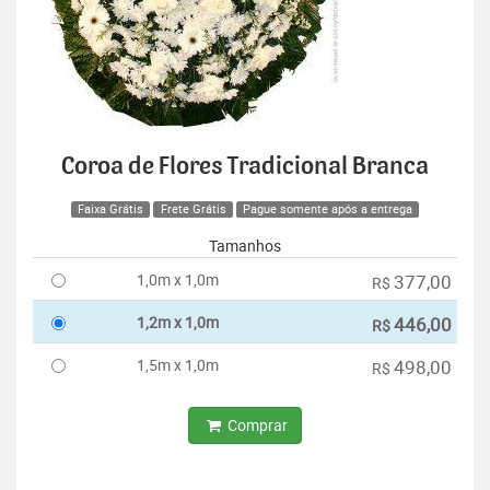
Coroa de Flores Tradicional Branca
Faixa Grátis
Frete Grátis
Pague somente após a entrega
Tamanhos
1,0m x 1,0m
377,00
R$
1,2m x 1,0m
446,00
R$
1,5m x 1,0m
498,00
R$
Comprar