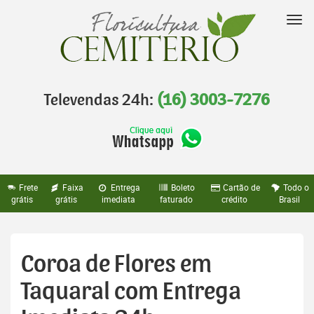
Pular
para
Nav
o
conteúdo
Televendas 24h:
(16) 3003-7276
Frete
Faixa
Entrega
Boleto
Cartão de
Todo o
grátis
grátis
imediata
faturado
crédito
Brasil
Coroa de Flores em
Taquaral com Entrega