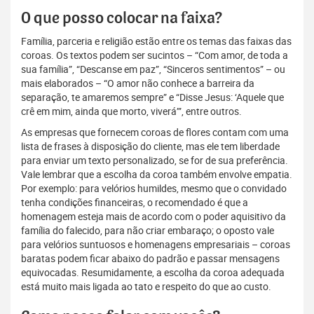
O que posso colocar na faixa?
Família, parceria e religião estão entre os temas das faixas das
coroas. Os textos podem ser sucintos – “Com amor, de toda a
sua família”, “Descanse em paz”, “Sinceros sentimentos” – ou
mais elaborados – “O amor não conhece a barreira da
separação, te amaremos sempre” e “Disse Jesus: ‘Aquele que
crê em mim, ainda que morto, viverá’”, entre outros.
As empresas que fornecem coroas de flores contam com uma
lista de frases à disposição do cliente, mas ele tem liberdade
para enviar um texto personalizado, se for de sua preferência.
Vale lembrar que a escolha da coroa também envolve empatia.
Por exemplo: para velórios humildes, mesmo que o convidado
tenha condições financeiras, o recomendado é que a
homenagem esteja mais de acordo com o poder aquisitivo da
família do falecido, para não criar embaraço; o oposto vale
para velórios suntuosos e homenagens empresariais – coroas
baratas podem ficar abaixo do padrão e passar mensagens
equivocadas. Resumidamente, a escolha da coroa adequada
está muito mais ligada ao tato e respeito do que ao custo.