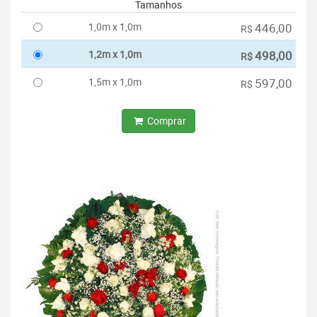
Tamanhos
1,0m x 1,0m
446,00
R$
1,2m x 1,0m
498,00
R$
1,5m x 1,0m
597,00
R$
Comprar