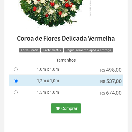
Coroa de Flores Delicada Vermelha
Faixa Grátis
Frete Grátis
Pague somente após a entrega
Tamanhos
1,0m x 1,0m
498,00
R$
1,2m x 1,0m
537,00
R$
1,5m x 1,0m
674,00
R$
Comprar