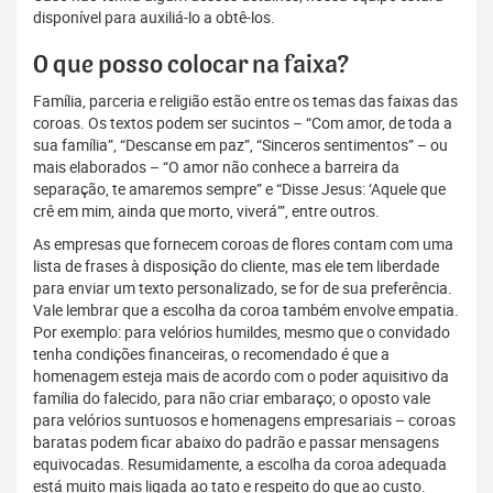
disponível para auxiliá-lo a obtê-los.
O que posso colocar na faixa?
Família, parceria e religião estão entre os temas das faixas das
coroas. Os textos podem ser sucintos – “Com amor, de toda a
sua família”, “Descanse em paz”, “Sinceros sentimentos” – ou
mais elaborados – “O amor não conhece a barreira da
separação, te amaremos sempre” e “Disse Jesus: ‘Aquele que
crê em mim, ainda que morto, viverá’”, entre outros.
As empresas que fornecem coroas de flores contam com uma
lista de frases à disposição do cliente, mas ele tem liberdade
para enviar um texto personalizado, se for de sua preferência.
Vale lembrar que a escolha da coroa também envolve empatia.
Por exemplo: para velórios humildes, mesmo que o convidado
tenha condições financeiras, o recomendado é que a
homenagem esteja mais de acordo com o poder aquisitivo da
família do falecido, para não criar embaraço; o oposto vale
para velórios suntuosos e homenagens empresariais – coroas
baratas podem ficar abaixo do padrão e passar mensagens
equivocadas. Resumidamente, a escolha da coroa adequada
está muito mais ligada ao tato e respeito do que ao custo.