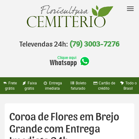
Pular
para
Nav
o
conteúdo
Televendas 24h:
(79) 3003-7276
Frete
Faixa
Entrega
Boleto
Cartão de
Todo o
grátis
grátis
imediata
faturado
crédito
Brasil
Coroa de Flores em Brejo
Grande com Entrega