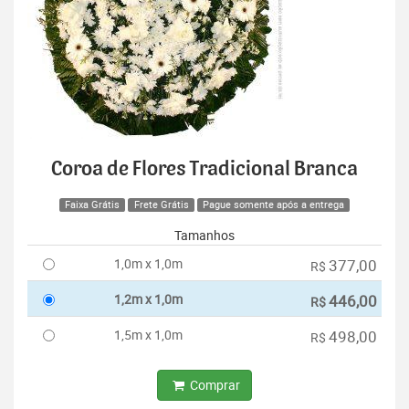
Coroa de Flores Tradicional Branca
Faixa Grátis
Frete Grátis
Pague somente após a entrega
Tamanhos
1,0m x 1,0m
377,00
R$
1,2m x 1,0m
446,00
R$
1,5m x 1,0m
498,00
R$
Comprar