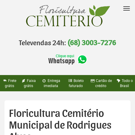
Pular
para
Nav
o
conteúdo
Televendas 24h:
(68) 3003-7276
Frete
Faixa
Entrega
Boleto
Cartão de
Todo o
grátis
grátis
imediata
faturado
crédito
Brasil
Floricultura Cemitério
Municipal de Rodrigues