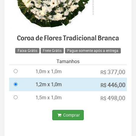
Coroa de Flores Tradicional Branca
Faixa Grátis
Frete Grátis
Pague somente após a entrega
Tamanhos
1,0m x 1,0m
377,00
R$
1,2m x 1,0m
446,00
R$
1,5m x 1,0m
498,00
R$
Comprar