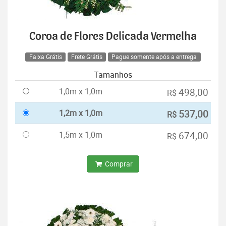
Coroa de Flores Delicada Vermelha
Faixa Grátis
Frete Grátis
Pague somente após a entrega
Tamanhos
1,0m x 1,0m
498,00
R$
1,2m x 1,0m
537,00
R$
1,5m x 1,0m
674,00
R$
Comprar