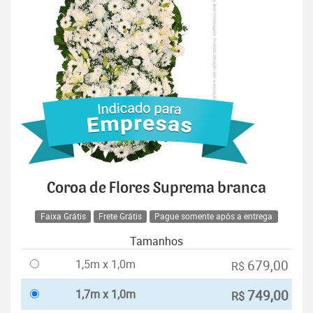
Coroa de Flores Suprema branca
Faixa Grátis
Frete Grátis
Pague somente após a entrega
Tamanhos
1,5m x 1,0m
679,00
R$
1,7m x 1,0m
749,00
R$