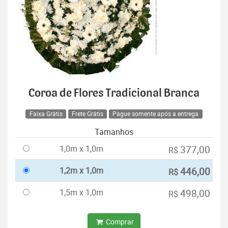
Coroa de Flores Tradicional Branca
Faixa Grátis
Frete Grátis
Pague somente após a entrega
Tamanhos
1,0m x 1,0m
377,00
R$
1,2m x 1,0m
446,00
R$
1,5m x 1,0m
498,00
R$
Comprar