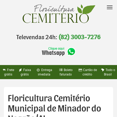
Pular
para
Nav
o
conteúdo
Televendas 24h:
(82) 3003-7276
Frete
Faixa
Entrega
Boleto
Cartão de
Todo o
grátis
grátis
imediata
faturado
crédito
Brasil
Floricultura Cemitério
Municipal de Minador do