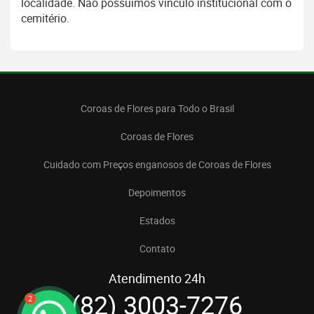
localidade. Não possuímos vínculo institucional com o
cemitério.
Coroas de Flores para Todo o Brasil
Coroas de Flores
Cuidado com Preços enganosos de Coroas de Flores
Depoimentos
Estados
Contato
Atendimento 24h
(82) 3003-7276
2