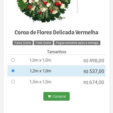
Coroa de Flores Delicada Vermelha
Faixa Grátis
Frete Grátis
Pague somente após a entrega
Tamanhos
1,0m x 1,0m
498,00
R$
1,2m x 1,0m
537,00
R$
1,5m x 1,0m
674,00
R$
Comprar