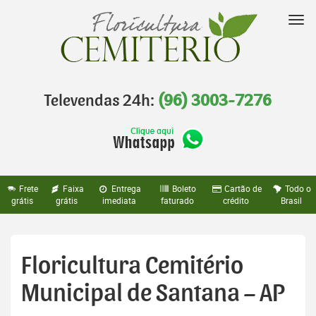
Pular
para
Nav
o
conteúdo
Televendas 24h:
(96) 3003-7276
Frete
Faixa
Entrega
Boleto
Cartão de
Todo o
grátis
grátis
imediata
faturado
crédito
Brasil
Floricultura Cemitério
Municipal de Santana – AP