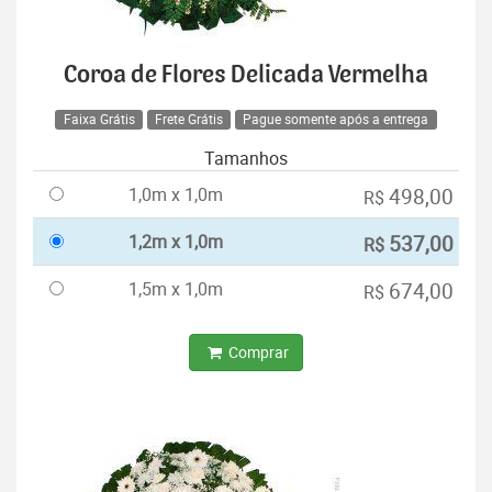
Coroa de Flores Delicada Vermelha
Faixa Grátis
Frete Grátis
Pague somente após a entrega
Tamanhos
1,0m x 1,0m
498,00
R$
1,2m x 1,0m
537,00
R$
1,5m x 1,0m
674,00
R$
Comprar