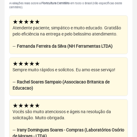
Avaliações reais sobre a
Floricultura Cemitério
em todo o Brasil (não específicas deste
cemitério).
★★★★★
Atendente paciente, simpático e muito educado. Gratidão
pelo eficiência na entrega e pelo belissímo atendimento.
—
Fernanda Ferreira da Silva (NH Ferramentas LTDA)
★★★★★
Sempre muito rápidos e solícitos. Eu amo esse serviço!
—
Rachel Soares Sampaio (Associacao Britanica de
Educacao)
★★★★★
Vocês são muito atenciosos e ágeis na resolução da
solicitação. Muito obrigada.
—
Irany Domingues Soares - Compras (Laboratórios Osório
de Moraes - LTDA)