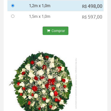
1,2m x 1,0m
498,00
R$
1,5m x 1,0m
597,00
R$
Comprar