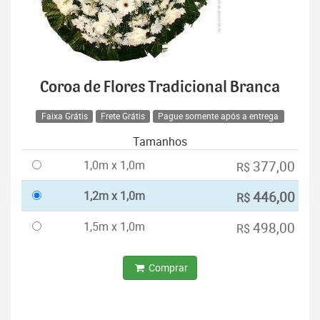
Coroa de Flores Tradicional Branca
Faixa Grátis
Frete Grátis
Pague somente após a entrega
Tamanhos
1,0m x 1,0m
377,00
R$
1,2m x 1,0m
446,00
R$
1,5m x 1,0m
498,00
R$
Comprar