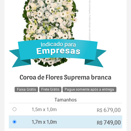
Coroa de Flores Suprema branca
Faixa Grátis
Frete Grátis
Pague somente após a entrega
Tamanhos
1,5m x 1,0m
679,00
R$
1,7m x 1,0m
749,00
R$