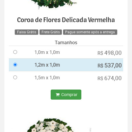
Coroa de Flores Delicada Vermelha
Faixa Grátis
Frete Grátis
Pague somente após a entrega
Tamanhos
1,0m x 1,0m
498,00
R$
1,2m x 1,0m
537,00
R$
1,5m x 1,0m
674,00
R$
Comprar