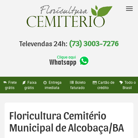
Pular
para
Nav
o
conteúdo
Televendas 24h:
(73) 3003-7276
Frete
Faixa
Entrega
Boleto
Cartão de
Todo o
grátis
grátis
imediata
faturado
crédito
Brasil
Floricultura Cemitério
Municipal de Alcobaça/BA