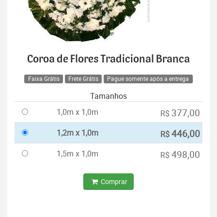
Coroa de Flores Tradicional Branca
Faixa Grátis
Frete Grátis
Pague somente após a entrega
Tamanhos
1,0m x 1,0m
377,00
R$
1,2m x 1,0m
446,00
R$
1,5m x 1,0m
498,00
R$
Comprar