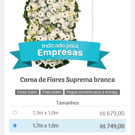
Coroa de Flores Suprema branca
Faixa Grátis
Frete Grátis
Pague somente após a entrega
Tamanhos
1,5m x 1,0m
679,00
R$
1,7m x 1,0m
749,00
R$