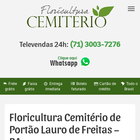
Pular
para
Nav
o
conteúdo
Televendas 24h:
(71) 3003-7276
Frete
Faixa
Entrega
Boleto
Cartão de
Todo o
grátis
grátis
imediata
faturado
crédito
Brasil
Floricultura Cemitério de
Portão Lauro de Freitas –