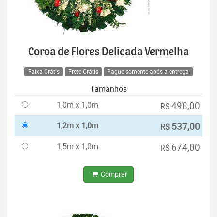
Coroa de Flores Delicada Vermelha
Faixa Grátis
Frete Grátis
Pague somente após a entrega
Tamanhos
1,0m x 1,0m
498,00
R$
1,2m x 1,0m
537,00
R$
1,5m x 1,0m
674,00
R$
Comprar