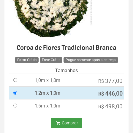
Coroa de Flores Tradicional Branca
Faixa Grátis
Frete Grátis
Pague somente após a entrega
Tamanhos
1,0m x 1,0m
377,00
R$
1,2m x 1,0m
446,00
R$
1,5m x 1,0m
498,00
R$
Comprar