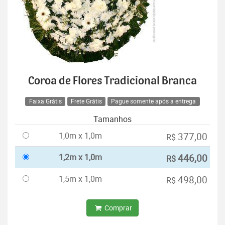
Coroa de Flores Tradicional Branca
Faixa Grátis
Frete Grátis
Pague somente após a entrega
Tamanhos
1,0m x 1,0m
377,00
R$
1,2m x 1,0m
446,00
R$
1,5m x 1,0m
498,00
R$
Comprar