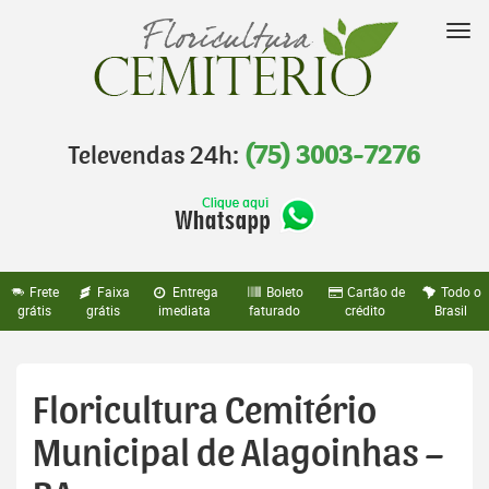
Pular
para
Nav
o
conteúdo
Televendas 24h:
(75) 3003-7276
Frete
Faixa
Entrega
Boleto
Cartão de
Todo o
grátis
grátis
imediata
faturado
crédito
Brasil
Floricultura Cemitério
Municipal de Alagoinhas –