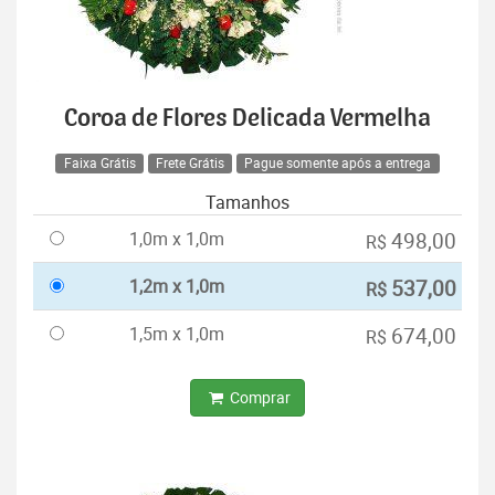
Coroa de Flores Delicada Vermelha
Faixa Grátis
Frete Grátis
Pague somente após a entrega
Tamanhos
1,0m x 1,0m
498,00
R$
1,2m x 1,0m
537,00
R$
1,5m x 1,0m
674,00
R$
Comprar