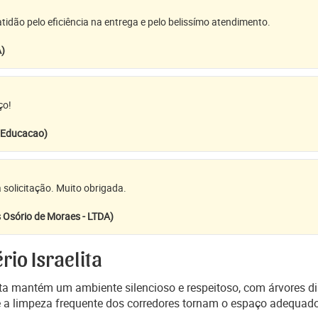
idão pelo eficiência na entrega e pelo belissímo atendimento.
A)
ço!
e Educacao)
 solicitação. Muito obrigada.
 Osório de Moraes - LTDA)
io Israelita
ita mantém um ambiente silencioso e respeitoso, com árvores di
 e a limpeza frequente dos corredores tornam o espaço adequ