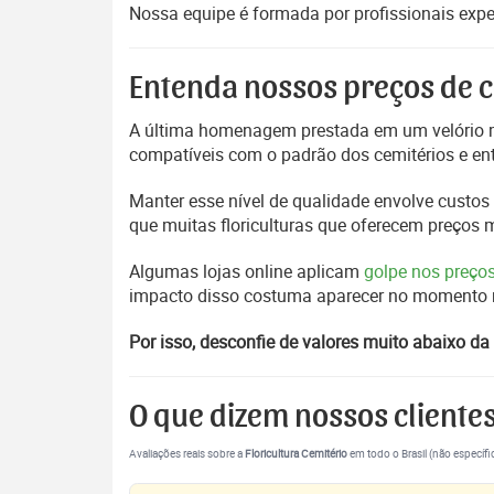
Nossa equipe é formada por profissionais exp
Entenda nossos preços de c
A última homenagem prestada em um velório m
compatíveis com o padrão dos cemitérios e en
Manter esse nível de qualidade envolve custos 
que muitas floriculturas que oferecem preços
Algumas lojas online aplicam
golpe nos preço
impacto disso costuma aparecer no momento mai
Por isso, desconfie de valores muito abaixo da 
O que dizem nossos cliente
Avaliações reais sobre a
Floricultura Cemitério
em todo o Brasil (não específi