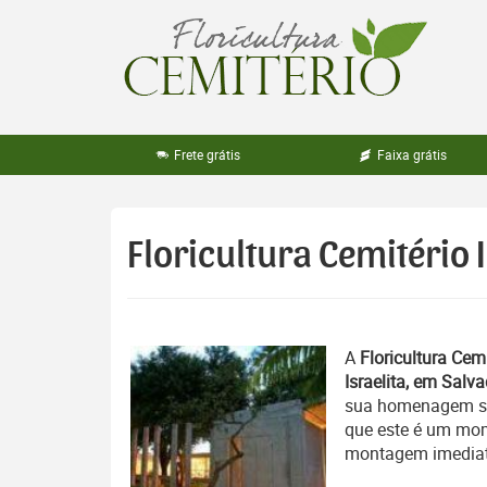
Pular
para
o
conteúdo
Frete grátis
Faixa grátis
Floricultura Cemitério I
A
Floricultura Cemi
Israelita, em Salv
sua homenagem sej
que este é um mome
montagem imediata 