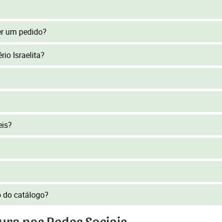
er um pedido?
rio Israelita?
eis?
to do catálogo?