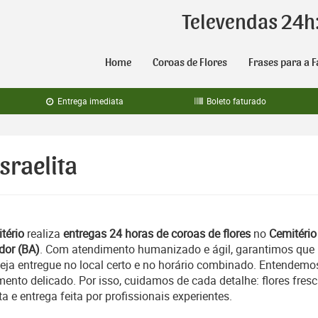
Televendas 24h
Home
Coroas de Flores
Frases para a F
Entrega imediata
Boleto faturado
sraelita
tério
realiza
entregas 24 horas de coroas de flores
no
Cemitério
ador (BA)
. Com atendimento humanizado e ágil, garantimos que
a entregue no local certo e no horário combinado. Entendemo
nto delicado. Por isso, cuidamos de cada detalhe: flores fresc
e entrega feita por profissionais experientes.