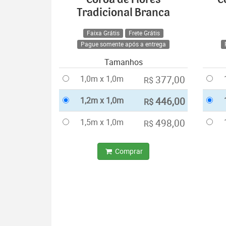
Tradicional Branca
Faixa Grátis
Frete Grátis
Pague somente após a entrega
Tamanhos
1,0m x 1,0m
377,00
R$
1,2m x 1,0m
446,00
R$
1,5m x 1,0m
498,00
R$
Comprar