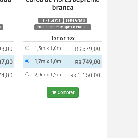
branca
Faixa Grátis
Frete Grátis
a
Pague somente após a entrega
Tamanhos
98,00
1,5m x 1,0m
679,00
R$
37,00
1,7m x 1,0m
749,00
R$
74,00
2,0m x 1,2m
1.150,00
R$
Comprar