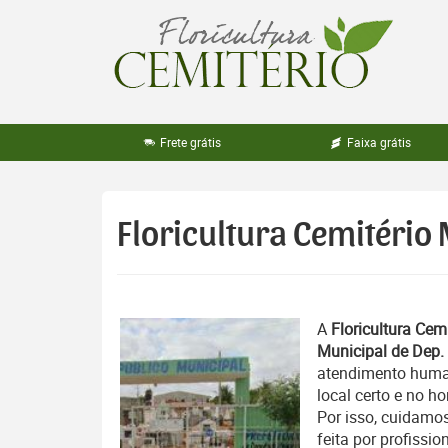
Pular
para
o
conteúdo
Frete grátis
Faixa grátis
Floricultura Cemitério 
A
Floricultura Cemi
Municipal de Dep.
atendimento human
local certo e no 
Por isso, cuidamos
feita por profissio