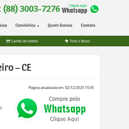
:
(88) 3003-7276
aixa
Cemitérios
Quem Somos
Contato
Cartão de crédito
Todo o Brasil
iro – CE
Página atualizada em: 02/12/2025 15:05
o
.