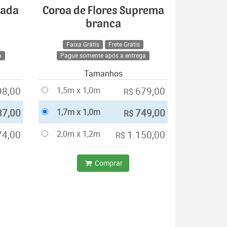
cada
Coroa de Flores Suprema
branca
Faixa Grátis
Frete Grátis
a
Pague somente após a entrega
Tamanhos
98,00
1,5m x 1,0m
679,00
R$
37,00
1,7m x 1,0m
749,00
R$
74,00
2,0m x 1,2m
1.150,00
R$
Comprar