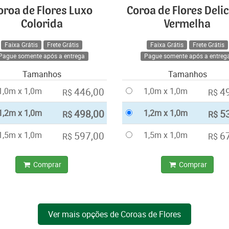
oroa de Flores Luxo
Coroa de Flores Deli
Colorida
Vermelha
Faixa Grátis
Frete Grátis
Faixa Grátis
Frete Grátis
Pague somente após a entrega
Pague somente após a entreg
Tamanhos
Tamanhos
1,0m x 1,0m
446,00
1,0m x 1,0m
4
R$
R$
1,2m x 1,0m
498,00
1,2m x 1,0m
5
R$
R$
1,5m x 1,0m
597,00
1,5m x 1,0m
6
R$
R$
Comprar
Comprar
Ver mais opções de Coroas de Flores