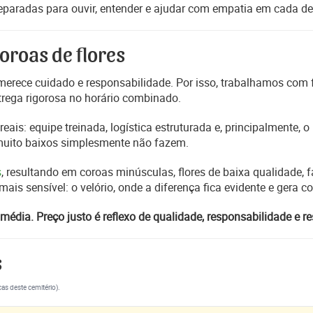
reparadas para ouvir, entender e ajudar com empatia em cada de
oroas de flores
erece cuidado e responsabilidade. Por isso, trabalhamos com
trega rigorosa no horário combinado.
reais: equipe treinada, logística estruturada e, principalmente,
 muito baixos simplesmente não fazem.
s
, resultando em coroas minúsculas, flores de baixa qualidade, fa
s sensível: o velório, onde a diferença fica evidente e gera 
média. Preço justo é reflexo de qualidade, responsabilidade e re
s
cas deste cemitério).