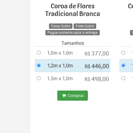
Coroa de Flores
C
Tradicional Branca
Faixa Grátis
Frete Grátis
Pague somente após a entrega
Tamanhos
1,0m x 1,0m
377,00
R$
1,2m x 1,0m
446,00
R$
1,5m x 1,0m
498,00
R$
Comprar