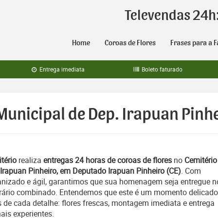
Televendas 24h
Home
Coroas de Flores
Frases para a F
Entrega imediata
Boleto faturado
Municipal de Dep. Irapuan Pinhe
tério
realiza
entregas 24 horas de coroas de flores
no
Cemitério
 Irapuan Pinheiro, em Deputado Irapuan Pinheiro (CE)
. Com
izado e ágil, garantimos que sua homenagem seja entregue n
horário combinado. Entendemos que este é um momento delicado
 de cada detalhe: flores frescas, montagem imediata e entrega
nais experientes.