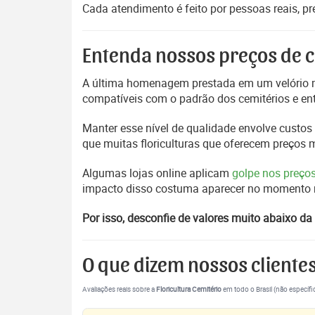
Cada atendimento é feito por pessoas reais, p
Entenda nossos preços de c
A última homenagem prestada em um velório m
compatíveis com o padrão dos cemitérios e en
Manter esse nível de qualidade envolve custos 
que muitas floriculturas que oferecem preços
Algumas lojas online aplicam
golpe nos preço
impacto disso costuma aparecer no momento mai
Por isso, desconfie de valores muito abaixo da 
O que dizem nossos cliente
Avaliações reais sobre a
Floricultura Cemitério
em todo o Brasil (não específi