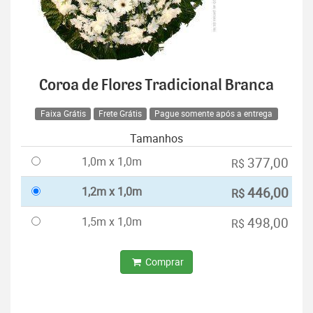
Coroa de Flores Tradicional Branca
Faixa Grátis
Frete Grátis
Pague somente após a entrega
Tamanhos
1,0m x 1,0m
377,00
R$
1,2m x 1,0m
446,00
R$
1,5m x 1,0m
498,00
R$
Comprar