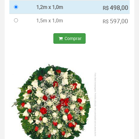
1,2m x 1,0m
498,00
R$
1,5m x 1,0m
597,00
R$
Comprar