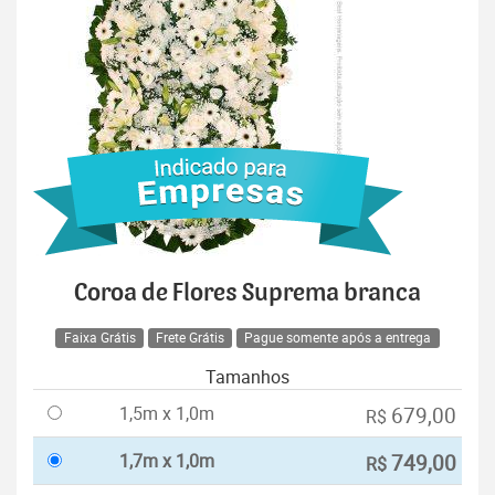
Coroa de Flores Suprema branca
Faixa Grátis
Frete Grátis
Pague somente após a entrega
Tamanhos
1,5m x 1,0m
679,00
R$
1,7m x 1,0m
749,00
R$