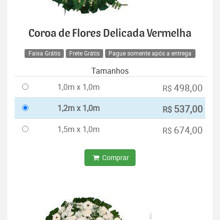
Coroa de Flores Delicada Vermelha
Faixa Grátis
Frete Grátis
Pague somente após a entrega
Tamanhos
1,0m x 1,0m
498,00
R$
1,2m x 1,0m
537,00
R$
1,5m x 1,0m
674,00
R$
Comprar