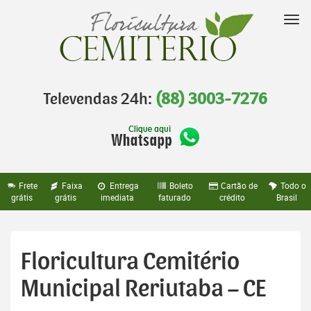
Pular
para
Nav
o
conteúdo
Televendas 24h:
(88) 3003-7276
Frete
Faixa
Entrega
Boleto
Cartão de
Todo o
grátis
grátis
imediata
faturado
crédito
Brasil
Floricultura Cemitério
Municipal Reriutaba – CE