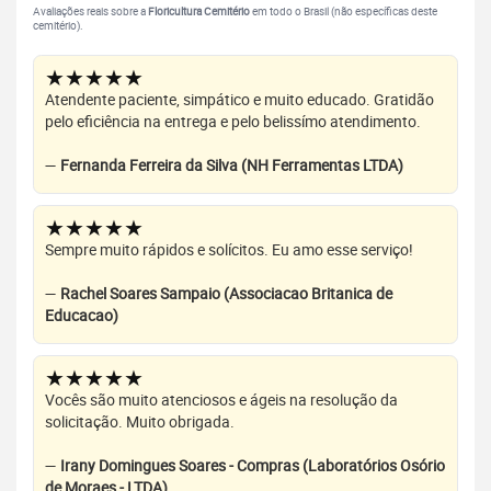
Avaliações reais sobre a
Floricultura Cemitério
em todo o Brasil (não específicas deste
cemitério).
★★★★★
Atendente paciente, simpático e muito educado. Gratidão
pelo eficiência na entrega e pelo belissímo atendimento.
—
Fernanda Ferreira da Silva (NH Ferramentas LTDA)
★★★★★
Sempre muito rápidos e solícitos. Eu amo esse serviço!
—
Rachel Soares Sampaio (Associacao Britanica de
Educacao)
★★★★★
Vocês são muito atenciosos e ágeis na resolução da
solicitação. Muito obrigada.
—
Irany Domingues Soares - Compras (Laboratórios Osório
de Moraes - LTDA)