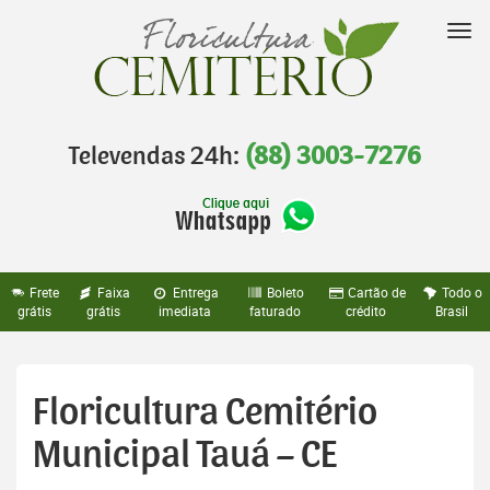
Pular
para
Nav
o
conteúdo
Televendas 24h:
(88) 3003-7276
Frete
Faixa
Entrega
Boleto
Cartão de
Todo o
grátis
grátis
imediata
faturado
crédito
Brasil
Floricultura Cemitério
Municipal Tauá – CE