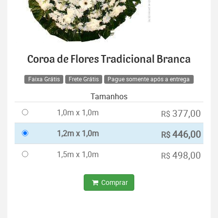
Coroa de Flores Tradicional Branca
Faixa Grátis
Frete Grátis
Pague somente após a entrega
Tamanhos
1,0m x 1,0m
377,00
R$
1,2m x 1,0m
446,00
R$
1,5m x 1,0m
498,00
R$
Comprar