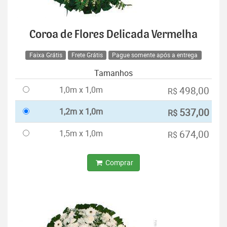
Coroa de Flores Delicada Vermelha
Faixa Grátis
Frete Grátis
Pague somente após a entrega
Tamanhos
1,0m x 1,0m
498,00
R$
1,2m x 1,0m
537,00
R$
1,5m x 1,0m
674,00
R$
Comprar