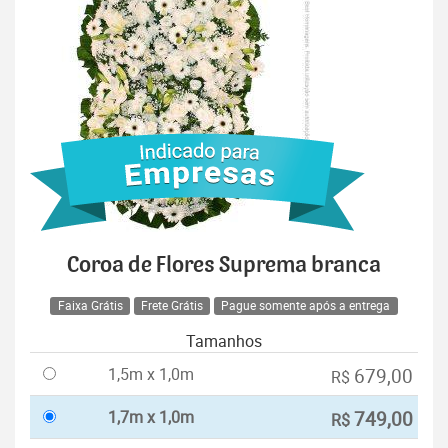
Coroa de Flores Suprema branca
Faixa Grátis
Frete Grátis
Pague somente após a entrega
Tamanhos
1,5m x 1,0m
679,00
R$
1,7m x 1,0m
749,00
R$