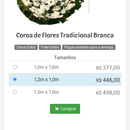
Coroa de Flores Tradicional Branca
Faixa Grátis
Frete Grátis
Pague somente após a entrega
Tamanhos
1,0m x 1,0m
377,00
R$
1,2m x 1,0m
446,00
R$
1,5m x 1,0m
498,00
R$
Comprar