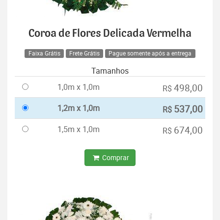
Coroa de Flores Delicada Vermelha
Faixa Grátis
Frete Grátis
Pague somente após a entrega
Tamanhos
1,0m x 1,0m
498,00
R$
1,2m x 1,0m
537,00
R$
1,5m x 1,0m
674,00
R$
Comprar