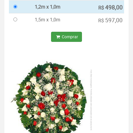
1,2m x 1,0m
498,00
R$
1,5m x 1,0m
597,00
R$
Comprar