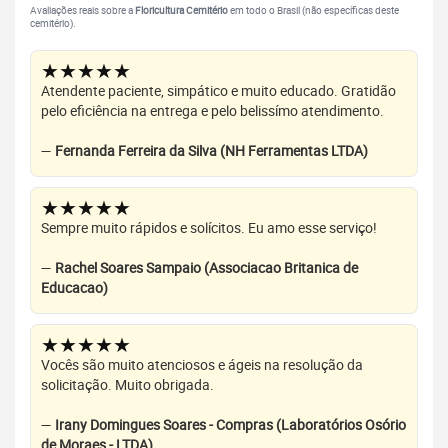
Avaliações reais sobre a
Floricultura Cemitério
em todo o Brasil (não específicas deste
cemitério).
★★★★★
Atendente paciente, simpático e muito educado. Gratidão
pelo eficiência na entrega e pelo belissímo atendimento.
—
Fernanda Ferreira da Silva (NH Ferramentas LTDA)
★★★★★
Sempre muito rápidos e solícitos. Eu amo esse serviço!
—
Rachel Soares Sampaio (Associacao Britanica de
Educacao)
★★★★★
Vocês são muito atenciosos e ágeis na resolução da
solicitação. Muito obrigada.
—
Irany Domingues Soares - Compras (Laboratórios Osório
de Moraes - LTDA)