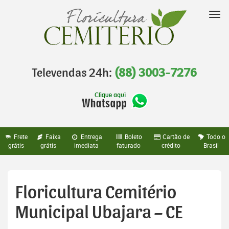
Pular
para
Nav
o
conteúdo
Televendas 24h:
(88) 3003-7276
Frete
Faixa
Entrega
Boleto
Cartão de
Todo o
grátis
grátis
imediata
faturado
crédito
Brasil
Floricultura Cemitério
Municipal Ubajara – CE