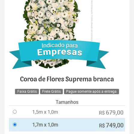
Coroa de Flores Suprema branca
Faixa Grátis
Frete Grátis
Pague somente após a entrega
Tamanhos
1,5m x 1,0m
679,00
R$
1,7m x 1,0m
749,00
R$