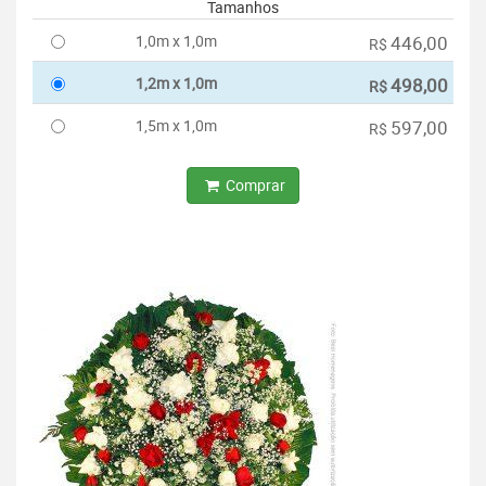
Tamanhos
1,0m x 1,0m
446,00
R$
1,2m x 1,0m
498,00
R$
1,5m x 1,0m
597,00
R$
Comprar