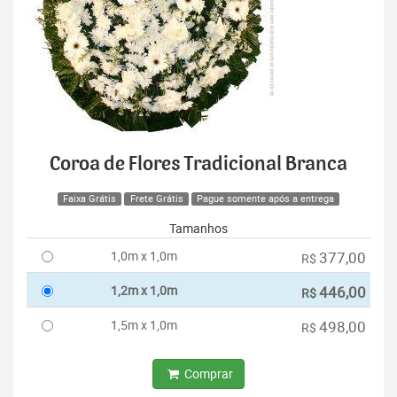
Coroa de Flores Tradicional Branca
Faixa Grátis
Frete Grátis
Pague somente após a entrega
Tamanhos
1,0m x 1,0m
377,00
R$
1,2m x 1,0m
446,00
R$
1,5m x 1,0m
498,00
R$
Comprar