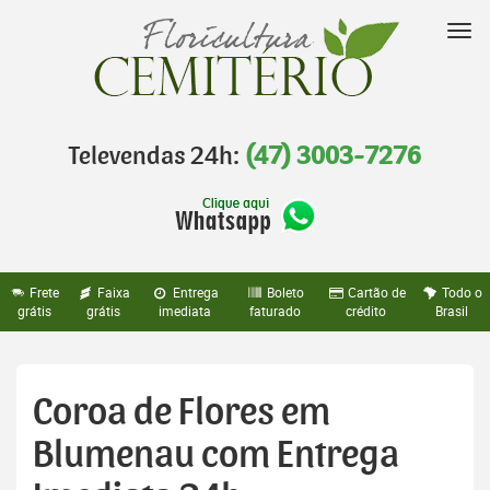
Pular
para
Nav
o
conteúdo
Televendas 24h:
(47) 3003-7276
Frete
Faixa
Entrega
Boleto
Cartão de
Todo o
grátis
grátis
imediata
faturado
crédito
Brasil
Coroa de Flores em
Blumenau com Entrega