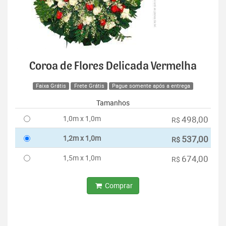
Coroa de Flores Delicada Vermelha
Faixa Grátis
Frete Grátis
Pague somente após a entrega
Tamanhos
1,0m x 1,0m
498,00
R$
1,2m x 1,0m
537,00
R$
1,5m x 1,0m
674,00
R$
Comprar