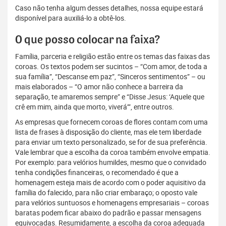
Caso não tenha algum desses detalhes, nossa equipe estará
disponível para auxiliá-lo a obtê-los.
O que posso colocar na faixa?
Família, parceria e religião estão entre os temas das faixas das
coroas. Os textos podem ser sucintos – “Com amor, de toda a
sua família”, “Descanse em paz”, “Sinceros sentimentos” – ou
mais elaborados – “O amor não conhece a barreira da
separação, te amaremos sempre” e “Disse Jesus: ‘Aquele que
crê em mim, ainda que morto, viverá’”, entre outros.
As empresas que fornecem coroas de flores contam com uma
lista de frases à disposição do cliente, mas ele tem liberdade
para enviar um texto personalizado, se for de sua preferência.
Vale lembrar que a escolha da coroa também envolve empatia.
Por exemplo: para velórios humildes, mesmo que o convidado
tenha condições financeiras, o recomendado é que a
homenagem esteja mais de acordo com o poder aquisitivo da
família do falecido, para não criar embaraço; o oposto vale
para velórios suntuosos e homenagens empresariais – coroas
baratas podem ficar abaixo do padrão e passar mensagens
equivocadas. Resumidamente, a escolha da coroa adequada