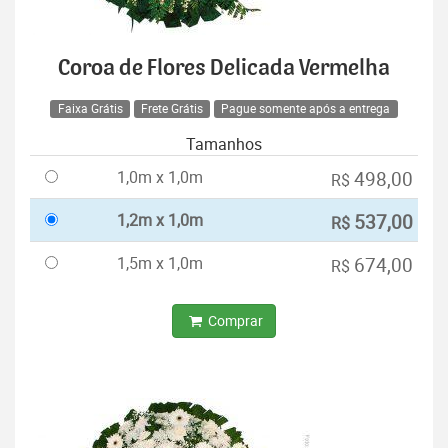
Coroa de Flores Delicada Vermelha
Faixa Grátis
Frete Grátis
Pague somente após a entrega
Tamanhos
1,0m x 1,0m
498,00
R$
1,2m x 1,0m
537,00
R$
1,5m x 1,0m
674,00
R$
Comprar