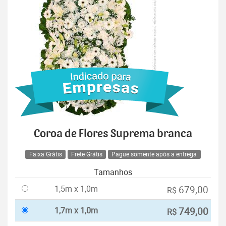
Coroa de Flores Suprema branca
Faixa Grátis
Frete Grátis
Pague somente após a entrega
Tamanhos
1,5m x 1,0m
679,00
R$
1,7m x 1,0m
749,00
R$