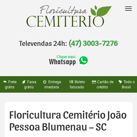
Pular
para
Nav
o
conteúdo
Televendas 24h:
(47) 3003-7276
Frete
Faixa
Entrega
Boleto
Cartão de
Todo o
grátis
grátis
imediata
faturado
crédito
Brasil
Floricultura Cemitério João
Pessoa Blumenau – SC