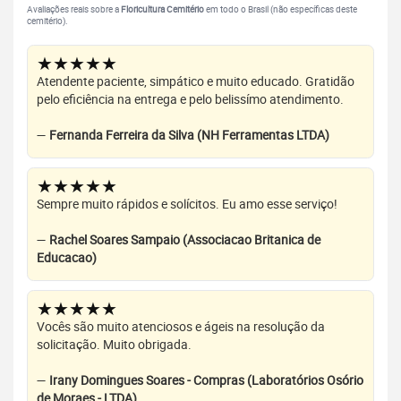
Avaliações reais sobre a
Floricultura Cemitério
em todo o Brasil (não específicas deste
cemitério).
★★★★★
Atendente paciente, simpático e muito educado. Gratidão
pelo eficiência na entrega e pelo belissímo atendimento.
—
Fernanda Ferreira da Silva (NH Ferramentas LTDA)
★★★★★
Sempre muito rápidos e solícitos. Eu amo esse serviço!
—
Rachel Soares Sampaio (Associacao Britanica de
Educacao)
★★★★★
Vocês são muito atenciosos e ágeis na resolução da
solicitação. Muito obrigada.
—
Irany Domingues Soares - Compras (Laboratórios Osório
de Moraes - LTDA)