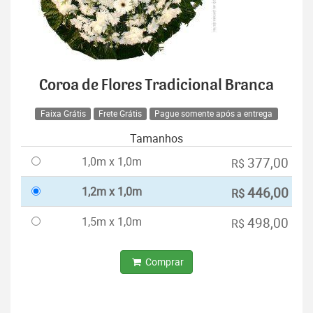
Coroa de Flores Tradicional Branca
Faixa Grátis
Frete Grátis
Pague somente após a entrega
Tamanhos
1,0m x 1,0m
377,00
R$
1,2m x 1,0m
446,00
R$
1,5m x 1,0m
498,00
R$
Comprar