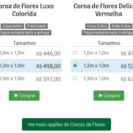
oroa de Flores Luxo
Coroa de Flores Deli
Colorida
Vermelha
Faixa Grátis
Frete Grátis
Faixa Grátis
Frete Grátis
Pague somente após a entrega
Pague somente após a entreg
Tamanhos
Tamanhos
1,0m x 1,0m
446,00
1,0m x 1,0m
4
R$
R$
1,2m x 1,0m
498,00
1,2m x 1,0m
5
R$
R$
1,5m x 1,0m
597,00
1,5m x 1,0m
6
R$
R$
Comprar
Comprar
Ver mais opções de Coroas de Flores