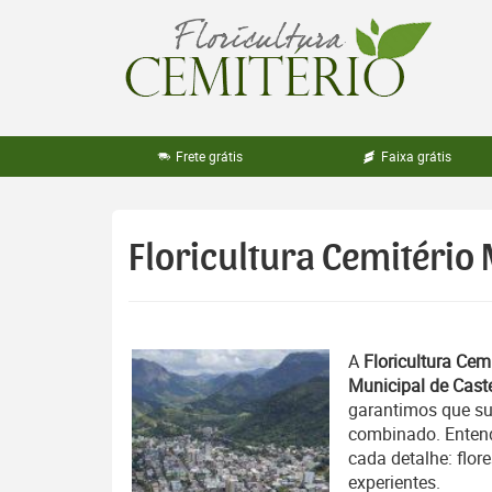
Pular
para
o
conteúdo
Frete grátis
Faixa grátis
Floricultura Cemitério 
A
Floricultura Cemi
Municipal de Caste
garantimos que su
combinado. Entend
cada detalhe: flor
experientes.