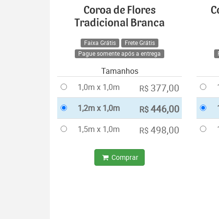
Coroa de Flores
C
Tradicional Branca
Faixa Grátis
Frete Grátis
Pague somente após a entrega
Tamanhos
1,0m x 1,0m
377,00
R$
1,2m x 1,0m
446,00
R$
1,5m x 1,0m
498,00
R$
Comprar