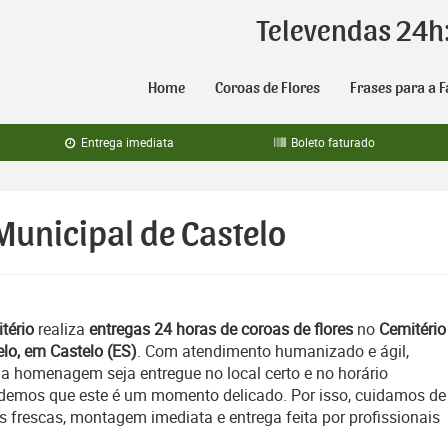
Televendas 24h
Home
Coroas de Flores
Frases para a F
Entrega imediata
Boleto faturado
Municipal de Castelo
tério
realiza
entregas 24 horas de coroas de flores
no
Cemitério
lo, em Castelo (ES)
. Com atendimento humanizado e ágil,
a homenagem seja entregue no local certo e no horário
emos que este é um momento delicado. Por isso, cuidamos de
es frescas, montagem imediata e entrega feita por profissionais