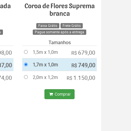
cada
Coroa de Flores Suprema
branca
Faixa Grátis
Frete Grátis
a
Pague somente após a entrega
Tamanhos
98,00
1,5m x 1,0m
679,00
R$
37,00
1,7m x 1,0m
749,00
R$
74,00
2,0m x 1,2m
1.150,00
R$
Comprar