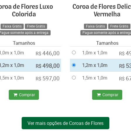
oroa de Flores Luxo
Coroa de Flores Deli
Colorida
Vermelha
Faixa Grátis
Frete Grátis
Faixa Grátis
Frete Grátis
Pague somente após a entrega
Pague somente após a entreg
Tamanhos
Tamanhos
1,0m x 1,0m
446,00
1,0m x 1,0m
4
R$
R$
1,2m x 1,0m
498,00
1,2m x 1,0m
5
R$
R$
1,5m x 1,0m
597,00
1,5m x 1,0m
6
R$
R$
Comprar
Comprar
Ver mais opções de Coroas de Flores