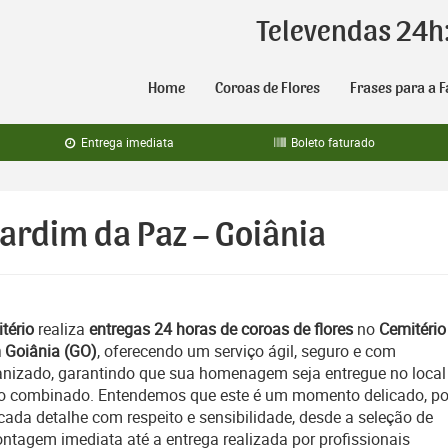
Televendas 24h
Home
Coroas de Flores
Frases para a F
Entrega imediata
Boleto faturado
Jardim da Paz – Goiânia
tério
realiza
entregas 24 horas de coroas de flores
no
Cemitério
 Goiânia (GO)
, oferecendo um serviço ágil, seguro e com
izado, garantindo que sua homenagem seja entregue no local
rio combinado. Entendemos que este é um momento delicado, po
ada detalhe com respeito e sensibilidade, desde a seleção de
ontagem imediata até a entrega realizada por profissionais