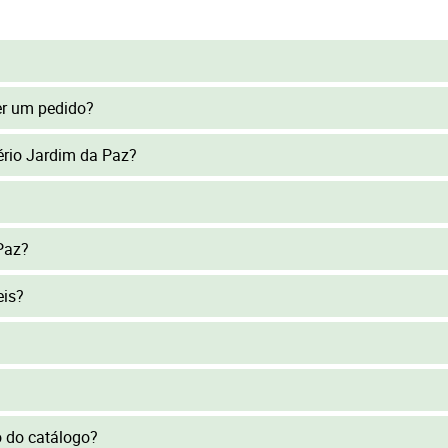
er um pedido?
tério Jardim da Paz?
Paz?
eis?
to do catálogo?