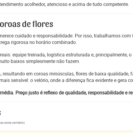
atendimento acolhedor, atencioso e acima de tudo competente.
oroas de flores
erece cuidado e responsabilidade. Por isso, trabalhamos com
trega rigorosa no horário combinado.
reais: equipe treinada, logística estruturada e, principalmente,
 muito baixos simplesmente não fazem.
s
, resultando em coroas minúsculas, flores de baixa qualidade, fa
s sensível: o velório, onde a diferença fica evidente e gera 
média. Preço justo é reflexo de qualidade, responsabilidade e re
s
cas deste cemitério).