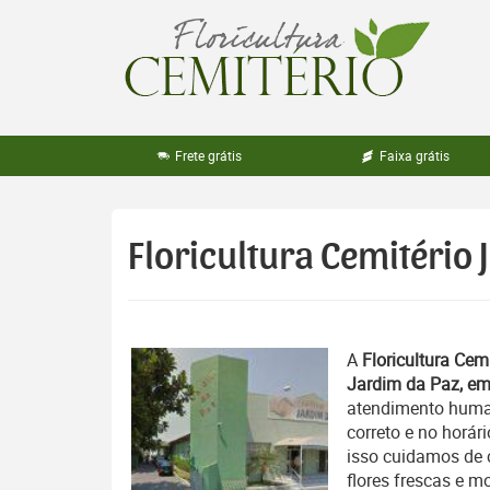
Pular
para
o
conteúdo
Frete grátis
Faixa grátis
Floricultura Cemitério 
A
Floricultura Cemi
Jardim da Paz, em
atendimento human
correto e no horá
isso cuidamos de c
flores frescas e m