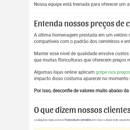
Nossa equipe está treinada para oferecer um 
Entenda nossos preços de c
A última homenagem prestada em um velório m
compatíveis com o padrão dos cemitérios e en
Manter esse nível de qualidade envolve custos 
que muitas floriculturas que oferecem preços
Algumas lojas online aplicam
golpe nos preço
impacto disso costuma aparecer no momento mai
Por isso, desconfie de valores muito abaixo da 
O que dizem nossos cliente
Avaliações reais sobre a
Floricultura Cemitério
em todo o Brasil (não específi