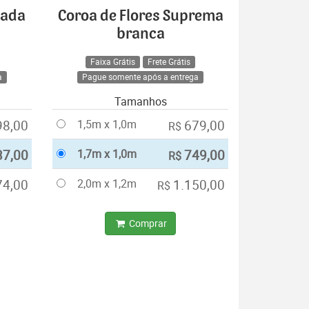
cada
Coroa de Flores Suprema
branca
Faixa Grátis
Frete Grátis
a
Pague somente após a entrega
Tamanhos
98,00
1,5m x 1,0m
679,00
R$
37,00
1,7m x 1,0m
749,00
R$
74,00
2,0m x 1,2m
1.150,00
R$
Comprar