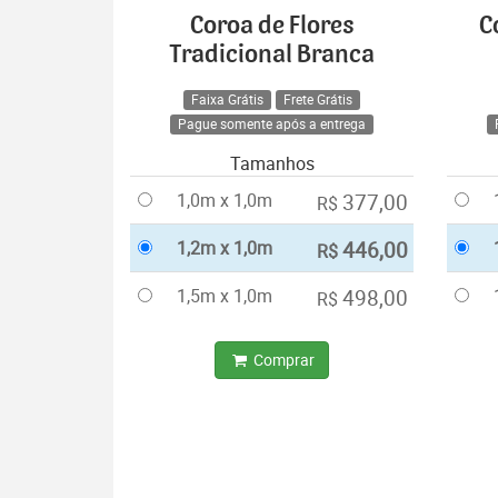
Coroa de Flores
C
Tradicional Branca
Faixa Grátis
Frete Grátis
Pague somente após a entrega
Tamanhos
1,0m x 1,0m
377,00
R$
1,2m x 1,0m
446,00
R$
1,5m x 1,0m
498,00
R$
Comprar