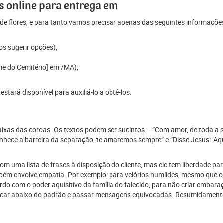
 online para entrega em
e flores, e para tanto vamos precisar apenas das seguintes informaçõe
os sugerir opções);
me do Cemitério] em /MA);
tará disponível para auxiliá-lo a obtê-los.
 faixas das coroas. Os textos podem ser sucintos – “Com amor, de toda a 
ece a barreira da separação, te amaremos sempre” e “Disse Jesus: ‘Aque
 uma lista de frases à disposição do cliente, mas ele tem liberdade para
mbém envolve empatia. Por exemplo: para velórios humildes, mesmo que o
 com o poder aquisitivo da família do falecido, para não criar embaraço
car abaixo do padrão e passar mensagens equivocadas. Resumidamente