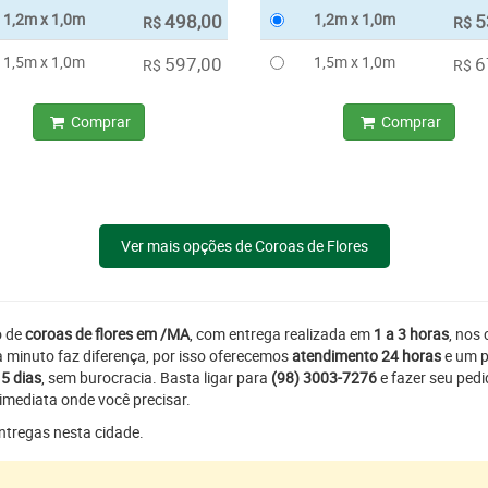
1,2m x 1,0m
498,00
1,2m x 1,0m
5
R$
R$
1,5m x 1,0m
597,00
1,5m x 1,0m
6
R$
R$
Comprar
Comprar
Ver mais opções de Coroas de Flores
o de
coroas de flores em /MA
, com entrega realizada em
1 a 3 horas
, nos 
minuto faz diferença, por isso oferecemos
atendimento 24 horas
e um p
5 dias
, sem burocracia. Basta ligar para
(98) 3003-7276
e fazer seu ped
imediata onde você precisar.
entregas nesta cidade.