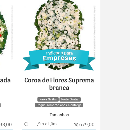
cada
Coroa de Flores Suprema
branca
Faixa Grátis
Frete Grátis
Pague somente após a entrega
Tamanhos
98,00
1,5m x 1,0m
679,00
R$