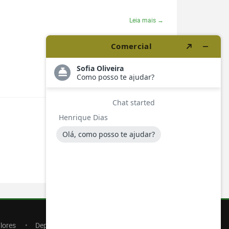
Leia mais →
lores
Depoimentos