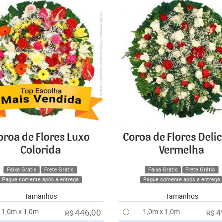
oroa de Flores Luxo
Coroa de Flores Deli
Colorida
Vermelha
Faixa Grátis
Frete Grátis
Faixa Grátis
Frete Grátis
Pague somente após a entrega
Pague somente após a entrega
Tamanhos
Tamanhos
1,0m x 1,0m
446,00
1,0m x 1,0m
4
R$
R$