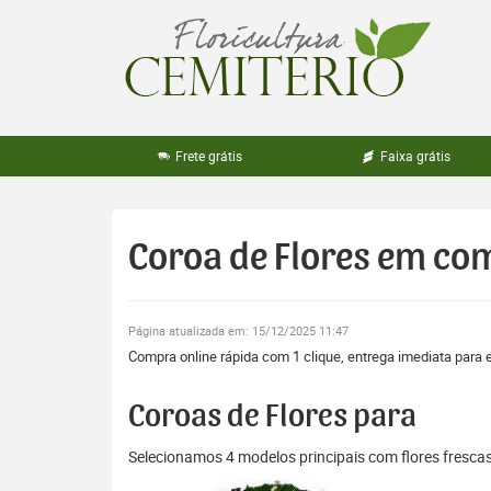
Pular
para
o
conteúdo
Frete grátis
Faixa grátis
Coroa de Flores em co
Página atualizada em: 15/12/2025 11:47
Compra online rápida com 1 clique, entrega imediata para 
Coroas de Flores para
Selecionamos 4 modelos principais com flores fresc