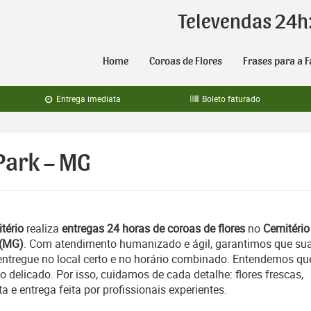
Televendas 24h
Home
Coroas de Flores
Frases para a F
Entrega imediata
Boleto faturado
 Park – MG
tério
realiza
entregas 24 horas de coroas de flores
no
Cemitério
 (MG)
. Com atendimento humanizado e ágil, garantimos que su
tregue no local certo e no horário combinado. Entendemos qu
delicado. Por isso, cuidamos de cada detalhe: flores frescas,
e entrega feita por profissionais experientes.