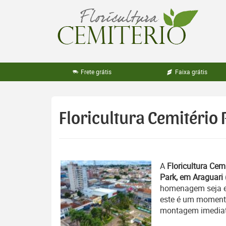
Pular
para
o
conteúdo
Frete grátis
Faixa grátis
Floricultura Cemitério
A
Floricultura Cemi
Park, em Araguari
homenagem seja en
este é um momento 
montagem imediata 