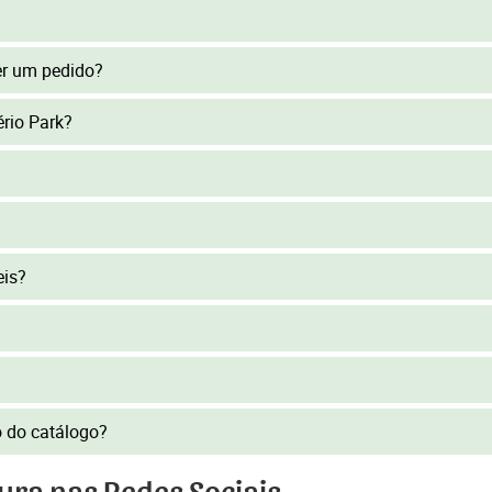
er um pedido?
ério Park?
eis?
to do catálogo?