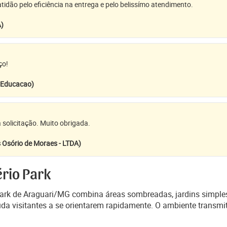
idão pelo eficiência na entrega e pelo belissímo atendimento.
A)
ço!
e Educacao)
 solicitação. Muito obrigada.
 Osório de Moraes - LTDA)
rio Park
 Park de Araguari/MG combina áreas sombreadas, jardins simple
uda visitantes a se orientarem rapidamente. O ambiente transmite