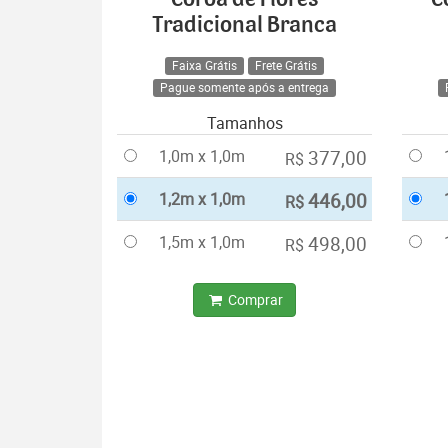
Tradicional Branca
Faixa Grátis
Frete Grátis
Pague somente após a entrega
Tamanhos
1,0m x 1,0m
377,00
R$
1,2m x 1,0m
446,00
R$
1,5m x 1,0m
498,00
R$
Comprar