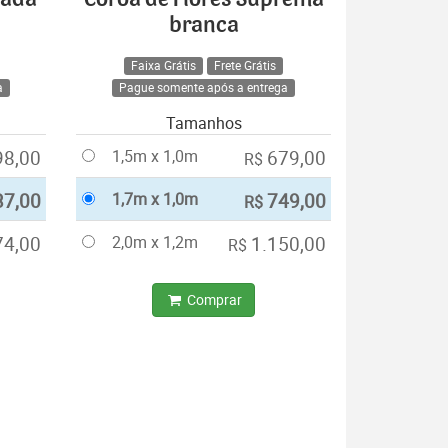
branca
Faixa Grátis
Frete Grátis
a
Pague somente após a entrega
Tamanhos
98,00
1,5m x 1,0m
679,00
R$
37,00
1,7m x 1,0m
749,00
R$
74,00
2,0m x 1,2m
1.150,00
R$
Comprar