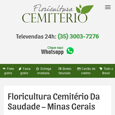
Pular
para
Nav
o
conteúdo
Televendas 24h:
(35) 3003-7276
Frete
Faixa
Entrega
Boleto
Cartão de
Todo o
grátis
grátis
imediata
faturado
crédito
Brasil
Floricultura Cemitério Da
Saudade – Minas Gerais