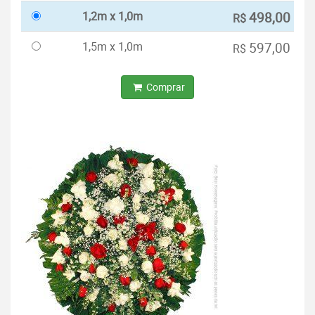
1,2m x 1,0m
498,00
R$
1,5m x 1,0m
597,00
R$
Comprar