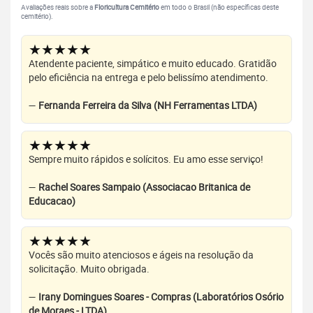
Avaliações reais sobre a
Floricultura Cemitério
em todo o Brasil (não específicas deste
cemitério).
★★★★★
Atendente paciente, simpático e muito educado. Gratidão
pelo eficiência na entrega e pelo belissímo atendimento.
—
Fernanda Ferreira da Silva (NH Ferramentas LTDA)
★★★★★
Sempre muito rápidos e solícitos. Eu amo esse serviço!
—
Rachel Soares Sampaio (Associacao Britanica de
Educacao)
★★★★★
Vocês são muito atenciosos e ágeis na resolução da
solicitação. Muito obrigada.
—
Irany Domingues Soares - Compras (Laboratórios Osório
de Moraes - LTDA)