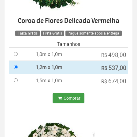
Coroa de Flores Delicada Vermelha
Faixa Grátis
Frete Grátis
Pague somente após a entrega
Tamanhos
1,0m x 1,0m
498,00
R$
1,2m x 1,0m
537,00
R$
1,5m x 1,0m
674,00
R$
Comprar