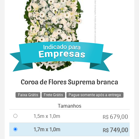
Coroa de Flores Suprema branca
Faixa Grátis
Frete Grátis
Pague somente após a entrega
Tamanhos
1,5m x 1,0m
679,00
R$
1,7m x 1,0m
749,00
R$