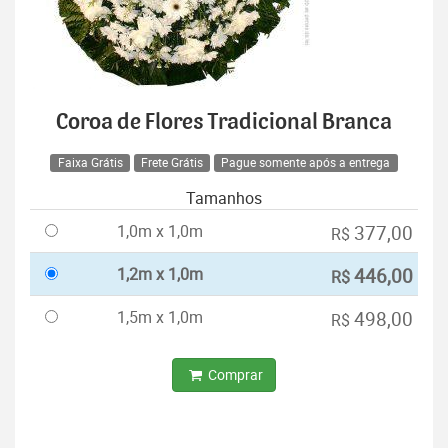
Coroa de Flores Tradicional Branca
Faixa Grátis
Frete Grátis
Pague somente após a entrega
Tamanhos
1,0m x 1,0m
377,00
R$
1,2m x 1,0m
446,00
R$
1,5m x 1,0m
498,00
R$
Comprar