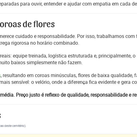
reparadas para ouvir, entender e ajudar com empatia em cada de
oroas de flores
erece cuidado e responsabilidade. Por isso, trabalhamos com
trega rigorosa no horário combinado.
reais: equipe treinada, logística estruturada e, principalmente,
 muito baixos simplesmente não fazem.
s
, resultando em coroas minúsculas, flores de baixa qualidade, fa
s sensível: o velório, onde a diferença fica evidente e gera 
média. Preço justo é reflexo de qualidade, responsabilidade e re
s
cas deste cemitério).