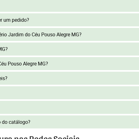
er um pedido?
itério Jardim do Céu Pouso Alegre MG?
/MG?
Céu Pouso Alegre MG?
eis?
to do catálogo?