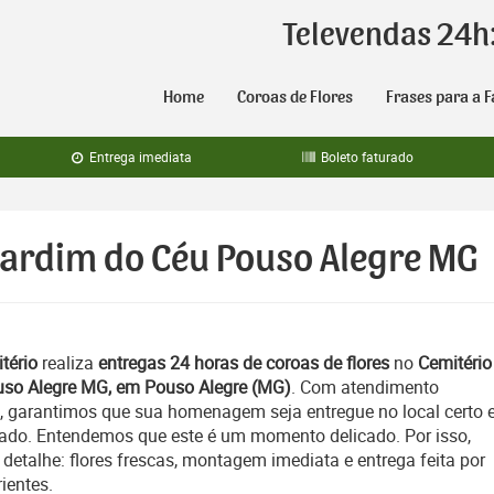
Televendas 24h
Home
Coroas de Flores
Frases para a F
Entrega imediata
Boleto faturado
 Jardim do Céu Pouso Alegre MG
tério
realiza
entregas 24 horas de coroas de flores
no
Cemitério
uso Alegre MG, em Pouso Alegre (MG)
. Com atendimento
, garantimos que sua homenagem seja entregue no local certo 
ado. Entendemos que este é um momento delicado. Por isso,
etalhe: flores frescas, montagem imediata e entrega feita por
ientes.