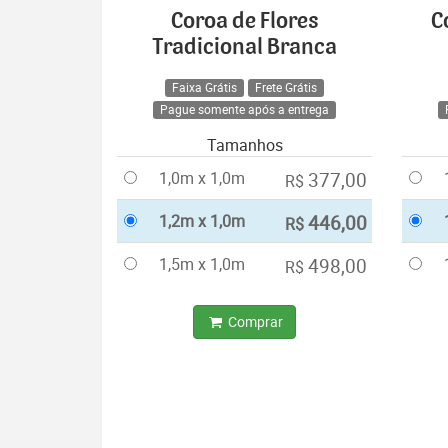
Coroa de Flores
C
Tradicional Branca
Faixa Grátis
Frete Grátis
Pague somente após a entrega
Tamanhos
1,0m x 1,0m
377,00
R$
1,2m x 1,0m
446,00
R$
1,5m x 1,0m
498,00
R$
Comprar