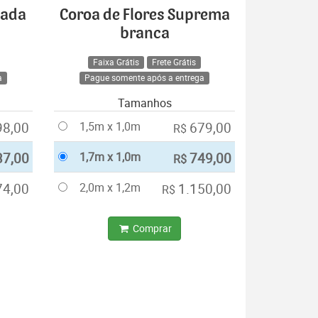
cada
Coroa de Flores Suprema
branca
Faixa Grátis
Frete Grátis
a
Pague somente após a entrega
Tamanhos
98,00
1,5m x 1,0m
679,00
R$
37,00
1,7m x 1,0m
749,00
R$
74,00
2,0m x 1,2m
1.150,00
R$
Comprar