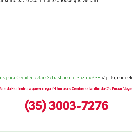
ansmite paz e acolhimento a todos que visitam.
ores para Cemitério São Sebastião em Suzano/SP
rápido, com ef
fone da Floricultura que entrega 24 horas no Cemitério: Jardim do Céu Pouso Aleg
(35) 3003-7276