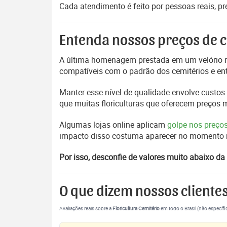
Cada atendimento é feito por pessoas reais, p
Entenda nossos preços de c
A última homenagem prestada em um velório m
compatíveis com o padrão dos cemitérios e en
Manter esse nível de qualidade envolve custos 
que muitas floriculturas que oferecem preços
Algumas lojas online aplicam
golpe nos preço
impacto disso costuma aparecer no momento mai
Por isso, desconfie de valores muito abaixo da 
O que dizem nossos cliente
Avaliações reais sobre a
Floricultura Cemitério
em todo o Brasil (não específi