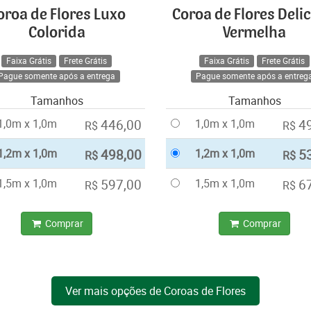
oroa de Flores Luxo
Coroa de Flores Deli
Colorida
Vermelha
Faixa Grátis
Frete Grátis
Faixa Grátis
Frete Grátis
Pague somente após a entrega
Pague somente após a entreg
Tamanhos
Tamanhos
1,0m x 1,0m
446,00
1,0m x 1,0m
4
R$
R$
1,2m x 1,0m
498,00
1,2m x 1,0m
5
R$
R$
1,5m x 1,0m
597,00
1,5m x 1,0m
6
R$
R$
Comprar
Comprar
Ver mais opções de Coroas de Flores