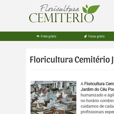
Pular
para
o
conteúdo
Frete grátis
Faixa grátis
Floricultura Cemitério
A
Floricultura Cemi
Jardim do Céu Po
humanizado e ágil
no horário combin
cuidamos de cada d
profissionais exper