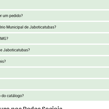
er um pedido?
tério Municipal de Jaboticatubas?
s/MG?
de Jaboticatubas?
eis?
to do catálogo?