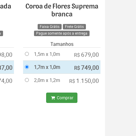
cada
Coroa de Flores Suprema
branca
Faixa Grátis
Frete Grátis
a
Pague somente após a entrega
Tamanhos
98,00
1,5m x 1,0m
679,00
R$
37,00
1,7m x 1,0m
749,00
R$
74,00
2,0m x 1,2m
1.150,00
R$
Comprar