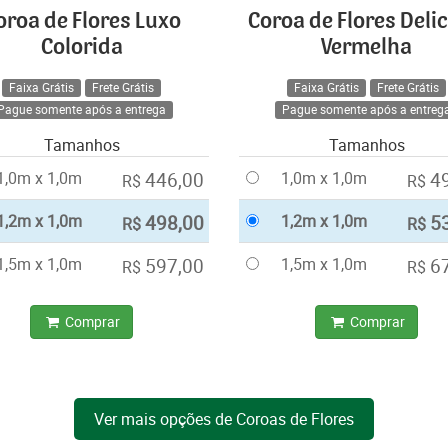
oroa de Flores Luxo
Coroa de Flores Deli
Colorida
Vermelha
Faixa Grátis
Frete Grátis
Faixa Grátis
Frete Grátis
Pague somente após a entrega
Pague somente após a entreg
Tamanhos
Tamanhos
1,0m x 1,0m
446,00
1,0m x 1,0m
4
R$
R$
1,2m x 1,0m
498,00
1,2m x 1,0m
5
R$
R$
1,5m x 1,0m
597,00
1,5m x 1,0m
6
R$
R$
Comprar
Comprar
Ver mais opções de Coroas de Flores