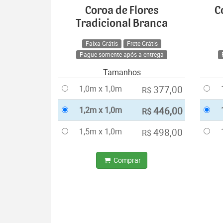
Coroa de Flores
C
Tradicional Branca
Faixa Grátis
Frete Grátis
Pague somente após a entrega
Tamanhos
1,0m x 1,0m
377,00
R$
1,2m x 1,0m
446,00
R$
1,5m x 1,0m
498,00
R$
Comprar