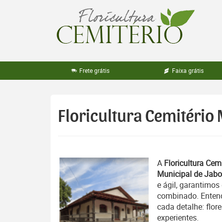
Pular
para
o
conteúdo
Frete grátis
Faixa grátis
Floricultura Cemitério
A
Floricultura Cemi
Municipal de Jabo
e ágil, garantimos
combinado. Entend
cada detalhe: flor
experientes.