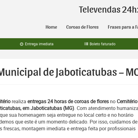
Televendas 24h
Home
Coroas de Flores
Frases para a F
Entrega imediata
Boleto faturado
 Municipal de Jaboticatubas – M
tério
realiza
entregas 24 horas de coroas de flores
no
Cemitério
ticatubas, em Jaboticatubas (MG)
. Com atendimento humaniz
 que sua homenagem seja entregue no local certo e no horário
emos que este é um momento delicado. Por isso, cuidamos de
es frescas, montagem imediata e entrega feita por profissionais