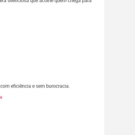
ra silenciosa que acolhe quem chega para
 com eficiência e sem burocracia.
is