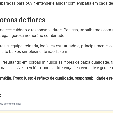
reparadas para ouvir, entender e ajudar com empatia em cada de
oroas de flores
erece cuidado e responsabilidade. Por isso, trabalhamos com
trega rigorosa no horário combinado.
reais: equipe treinada, logística estruturada e, principalmente,
 muito baixos simplesmente não fazem.
s
, resultando em coroas minúsculas, flores de baixa qualidade, fa
s sensível: o velório, onde a diferença fica evidente e gera 
média. Preço justo é reflexo de qualidade, responsabilidade e re
s
cas deste cemitério).