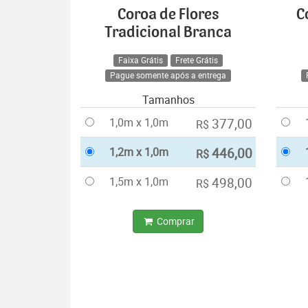
Coroa de Flores
C
Tradicional Branca
Faixa Grátis
Frete Grátis
Pague somente após a entrega
Tamanhos
1,0m x 1,0m
377,00
R$
1,2m x 1,0m
446,00
R$
1,5m x 1,0m
498,00
R$
Comprar