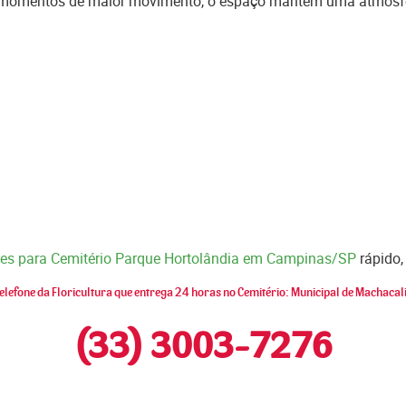
m momentos de maior movimento, o espaço mantém uma atmosfe
ores para Cemitério Parque Hortolândia em Campinas/SP
rápido,
elefone da Floricultura que entrega 24 horas no Cemitério: Municipal de Machacal
(33) 3003-7276