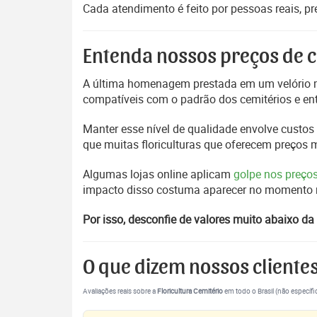
Cada atendimento é feito por pessoas reais, p
Entenda nossos preços de c
A última homenagem prestada em um velório m
compatíveis com o padrão dos cemitérios e en
Manter esse nível de qualidade envolve custos 
que muitas floriculturas que oferecem preços
Algumas lojas online aplicam
golpe nos preço
impacto disso costuma aparecer no momento mai
Por isso, desconfie de valores muito abaixo da 
O que dizem nossos cliente
Avaliações reais sobre a
Floricultura Cemitério
em todo o Brasil (não específi