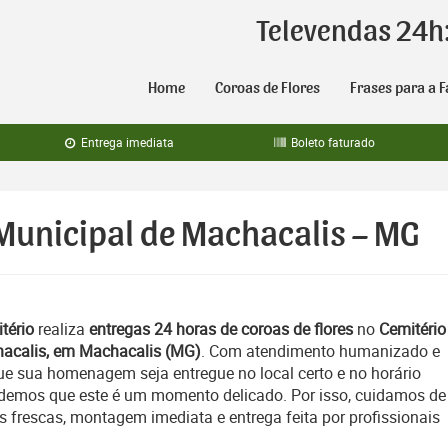
Televendas 24h
Home
Coroas de Flores
Frases para a F
Entrega imediata
Boleto faturado
 Municipal de Machacalis – MG
tério
realiza
entregas 24 horas de coroas de flores
no
Cemitério
hacalis, em Machacalis (MG)
. Com atendimento humanizado e
ue sua homenagem seja entregue no local certo e no horário
emos que este é um momento delicado. Por isso, cuidamos de
es frescas, montagem imediata e entrega feita por profissionais