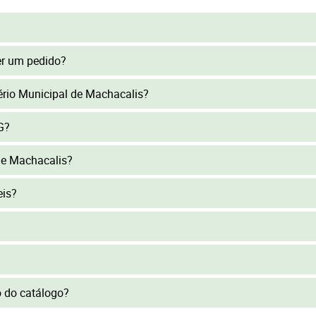
er um pedido?
tério Municipal de Machacalis?
G?
de Machacalis?
eis?
to do catálogo?