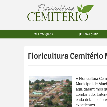
Pular
para
o
conteúdo
Frete grátis
Faixa grátis
Floricultura Cemitério
A
Floricultura Cemi
Municipal de Mac
ágil, garantimos q
combinado. Entend
cada detalhe: flor
experientes.