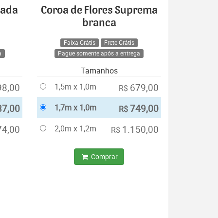
cada
Coroa de Flores Suprema
branca
Faixa Grátis
Frete Grátis
a
Pague somente após a entrega
Tamanhos
98,00
1,5m x 1,0m
679,00
R$
37,00
1,7m x 1,0m
749,00
R$
74,00
2,0m x 1,2m
1.150,00
R$
Comprar