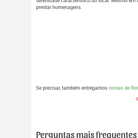
serenidade característico do local. Mesmo e
prestar homenagens.
Se precisar, também entregamos
coroas de fl
T
Perguntas mais frequentes