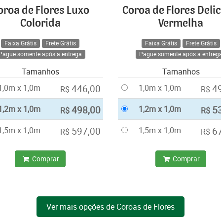
oroa de Flores Luxo
Coroa de Flores Deli
Colorida
Vermelha
Faixa Grátis
Frete Grátis
Faixa Grátis
Frete Grátis
Pague somente após a entrega
Pague somente após a entreg
Tamanhos
Tamanhos
1,0m x 1,0m
446,00
1,0m x 1,0m
4
R$
R$
1,2m x 1,0m
498,00
1,2m x 1,0m
5
R$
R$
1,5m x 1,0m
597,00
1,5m x 1,0m
6
R$
R$
Comprar
Comprar
Ver mais opções de Coroas de Flores