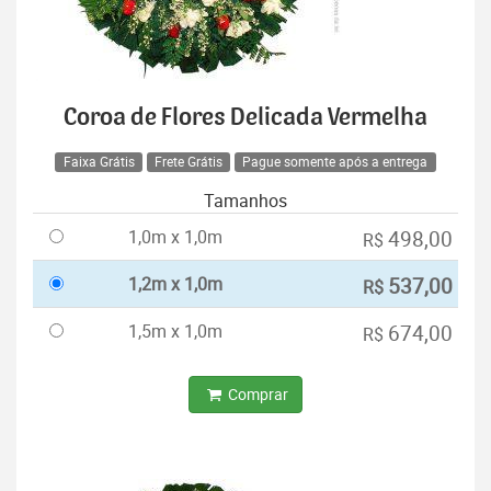
Coroa de Flores Delicada Vermelha
Faixa Grátis
Frete Grátis
Pague somente após a entrega
Tamanhos
1,0m x 1,0m
498,00
R$
1,2m x 1,0m
537,00
R$
1,5m x 1,0m
674,00
R$
Comprar