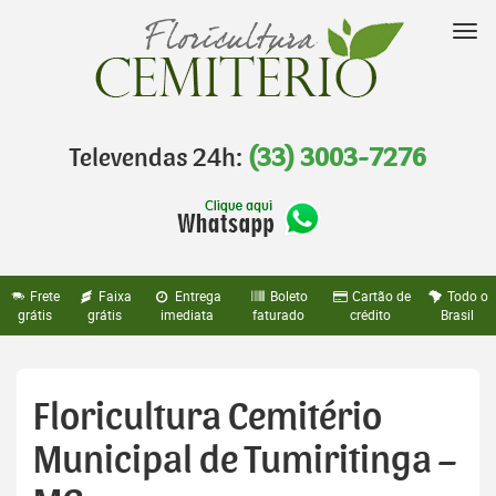
Pular
para
Nav
o
conteúdo
Televendas 24h:
(33) 3003-7276
Frete
Faixa
Entrega
Boleto
Cartão de
Todo o
grátis
grátis
imediata
faturado
crédito
Brasil
Floricultura Cemitério
Municipal de Tumiritinga –