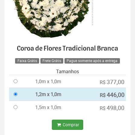
Coroa de Flores Tradicional Branca
Faixa Grátis
Frete Grátis
Pague somente após a entrega
Tamanhos
1,0m x 1,0m
377,00
R$
1,2m x 1,0m
446,00
R$
1,5m x 1,0m
498,00
R$
Comprar