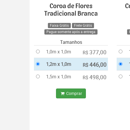
Coroa de Flores
C
Tradicional Branca
Faixa Grátis
Frete Grátis
Pague somente após a entrega
Tamanhos
1,0m x 1,0m
377,00
R$
1,2m x 1,0m
446,00
R$
1,5m x 1,0m
498,00
R$
Comprar