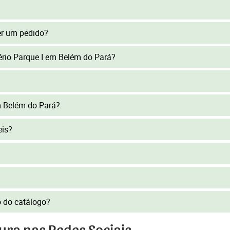
er um pedido?
tério Parque I em Belém do Pará?
m Belém do Pará?
eis?
to do catálogo?