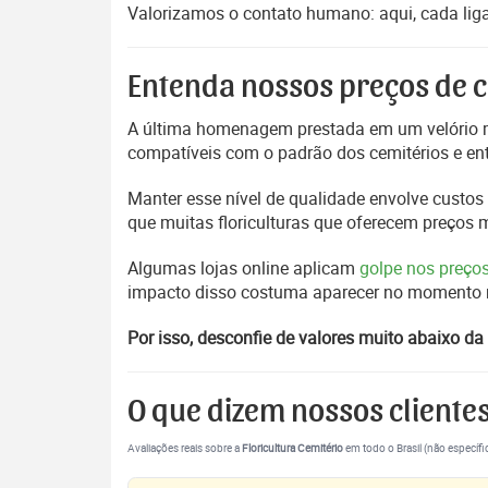
Valorizamos o contato humano: aqui, cada liga
Entenda nossos preços de c
A última homenagem prestada em um velório m
compatíveis com o padrão dos cemitérios e en
Manter esse nível de qualidade envolve custos 
que muitas floriculturas que oferecem preços
Algumas lojas online aplicam
golpe nos preço
impacto disso costuma aparecer no momento mai
Por isso, desconfie de valores muito abaixo da 
O que dizem nossos cliente
Avaliações reais sobre a
Floricultura Cemitério
em todo o Brasil (não específi