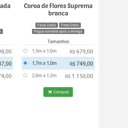
cada
Coroa de Flores Suprema
branca
Faixa Grátis
Frete Grátis
a
Pague somente após a entrega
Tamanhos
98,00
1,5m x 1,0m
679,00
R$
37,00
1,7m x 1,0m
749,00
R$
74,00
2,0m x 1,2m
1.150,00
R$
Comprar