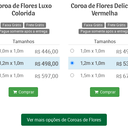
oroa de Flores Luxo
Coroa de Flores Deli
Colorida
Vermelha
Faixa Grátis
Frete Grátis
Faixa Grátis
Frete Grátis
Pague somente após a entrega
Pague somente após a entreg
Tamanhos
Tamanhos
1,0m x 1,0m
446,00
1,0m x 1,0m
4
R$
R$
1,2m x 1,0m
498,00
1,2m x 1,0m
5
R$
R$
1,5m x 1,0m
597,00
1,5m x 1,0m
6
R$
R$
Comprar
Comprar
Ver mais opções de Coroas de Flores