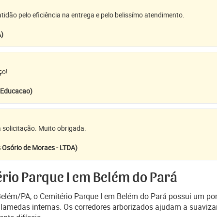
idão pelo eficiência na entrega e pelo belissímo atendimento.
A)
ço!
e Educacao)
 solicitação. Muito obrigada.
 Osório de Moraes - LTDA)
rio Parque I em Belém do Pará
Belém/PA, o Cemitério Parque I em Belém do Pará possui um por
s alamedas internas. Os corredores arborizados ajudam a suavi