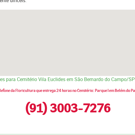
te difíceis.
ores para Cemitério Vila Euclides em São Bernardo do Campo/S
lefone da Floricultura que entrega 24 horas no Cemitério: Parque I em Belém do P
(91) 3003-7276