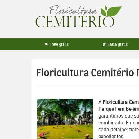
Pular
para
o
conteúdo
Frete grátis
Faixa grátis
Floricultura Cemitério
A
Floricultura Cemi
Parque I em Belém
garantimos que su
combinado. Entend
cada detalhe: flor
experientes.