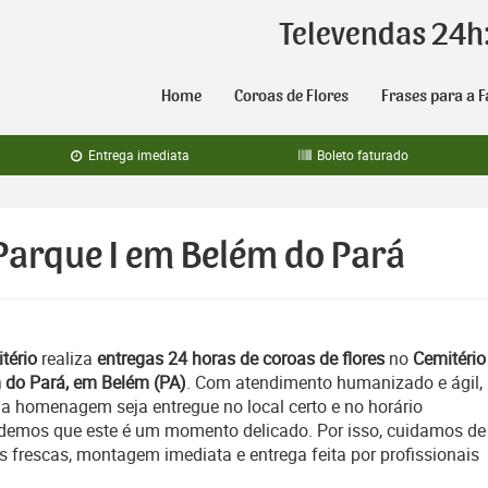
Televendas 24h
Home
Coroas de Flores
Frases para a F
Entrega imediata
Boleto faturado
 Parque I em Belém do Pará
tério
realiza
entregas 24 horas de coroas de flores
no
Cemitério
 do Pará, em Belém (PA)
. Com atendimento humanizado e ágil,
a homenagem seja entregue no local certo e no horário
emos que este é um momento delicado. Por isso, cuidamos de
es frescas, montagem imediata e entrega feita por profissionais