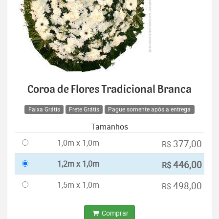
Coroa de Flores Tradicional Branca
Faixa Grátis
Frete Grátis
Pague somente após a entrega
Tamanhos
1,0m x 1,0m
377,00
R$
1,2m x 1,0m
446,00
R$
1,5m x 1,0m
498,00
R$
Comprar