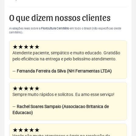
O que dizem nossos clientes
Avaliações reais sobre a
Floricultura Cemitério
em todo o Brasil (não específicas deste
cemitério).
★★★★★
Atendente paciente, simpático e muito educado. Gratidão
pelo eficiência na entrega e pelo belissímo atendimento.
—
Fernanda Ferreira da Silva (NH Ferramentas LTDA)
★★★★★
Sempre muito rápidos e solícitos. Eu amo esse serviço!
—
Rachel Soares Sampaio (Associacao Britanica de
Educacao)
★★★★★
Vocês são muito atenciosos e ágeis na resolução da