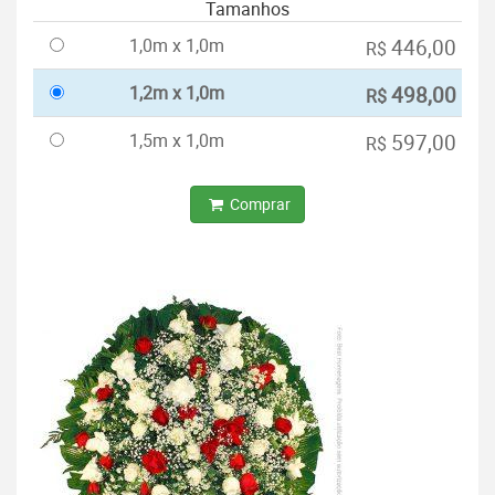
Tamanhos
1,0m x 1,0m
446,00
R$
1,2m x 1,0m
498,00
R$
1,5m x 1,0m
597,00
R$
Comprar