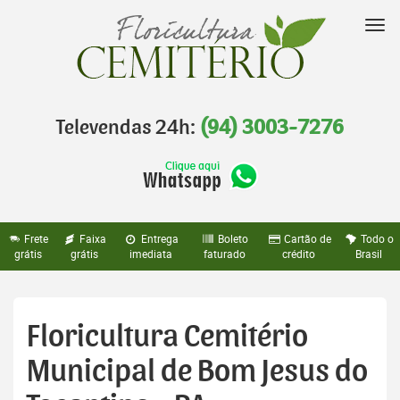
Pular
para
Nav
o
conteúdo
Televendas 24h:
(94) 3003-7276
Frete
Faixa
Entrega
Boleto
Cartão de
Todo o
grátis
grátis
imediata
faturado
crédito
Brasil
Floricultura Cemitério
Municipal de Bom Jesus do