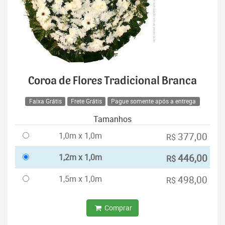
Coroa de Flores Tradicional Branca
Faixa Grátis
Frete Grátis
Pague somente após a entrega
Tamanhos
1,0m x 1,0m
377,00
R$
1,2m x 1,0m
446,00
R$
1,5m x 1,0m
498,00
R$
Comprar