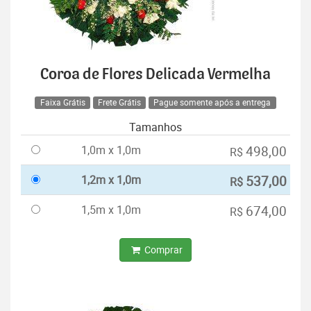
Coroa de Flores Delicada Vermelha
Faixa Grátis
Frete Grátis
Pague somente após a entrega
Tamanhos
1,0m x 1,0m
498,00
R$
1,2m x 1,0m
537,00
R$
1,5m x 1,0m
674,00
R$
Comprar