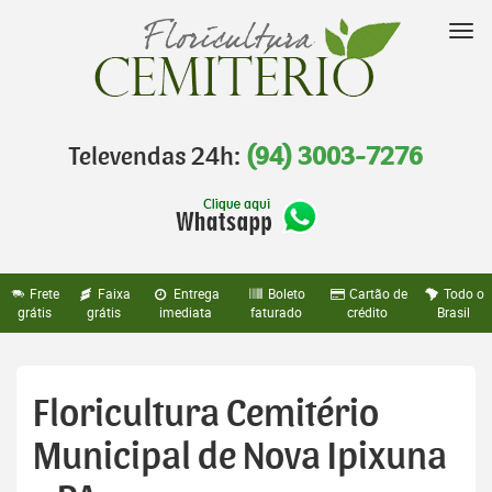
Pular
para
Nav
o
conteúdo
Televendas 24h:
(94) 3003-7276
Frete
Faixa
Entrega
Boleto
Cartão de
Todo o
grátis
grátis
imediata
faturado
crédito
Brasil
Floricultura Cemitério
Municipal de Nova Ipixuna