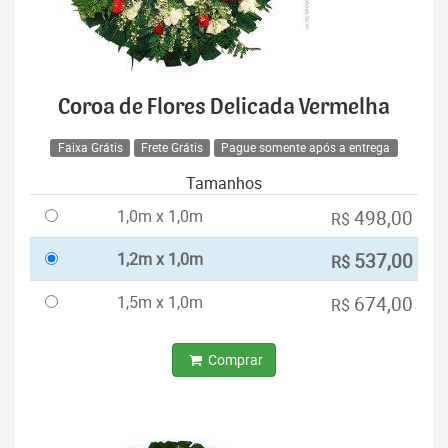
Coroa de Flores Delicada Vermelha
Faixa Grátis
Frete Grátis
Pague somente após a entrega
Tamanhos
1,0m x 1,0m
498,00
R$
1,2m x 1,0m
537,00
R$
1,5m x 1,0m
674,00
R$
Comprar