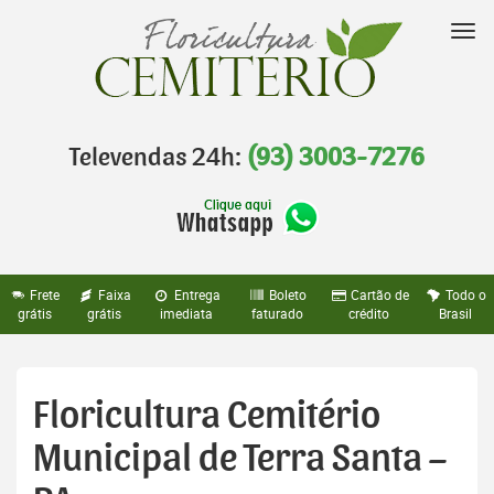
Pular
para
Nav
o
conteúdo
Televendas 24h:
(93) 3003-7276
Frete
Faixa
Entrega
Boleto
Cartão de
Todo o
grátis
grátis
imediata
faturado
crédito
Brasil
Floricultura Cemitério
Municipal de Terra Santa –