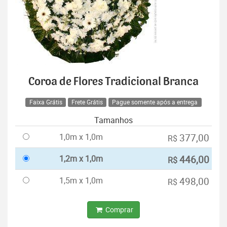
Coroa de Flores Tradicional Branca
Faixa Grátis
Frete Grátis
Pague somente após a entrega
Tamanhos
1,0m x 1,0m
377,00
R$
1,2m x 1,0m
446,00
R$
1,5m x 1,0m
498,00
R$
Comprar