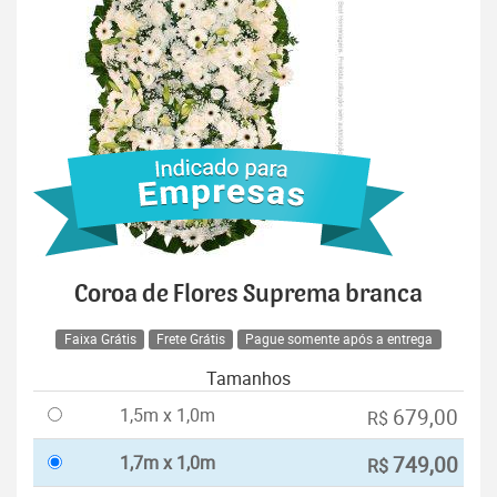
Coroa de Flores Suprema branca
Faixa Grátis
Frete Grátis
Pague somente após a entrega
Tamanhos
1,5m x 1,0m
679,00
R$
1,7m x 1,0m
749,00
R$