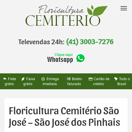
Pular
para
Nav
o
conteúdo
Televendas 24h:
(41) 3003-7276
Frete
Faixa
Entrega
Boleto
Cartão de
Todo o
grátis
grátis
imediata
faturado
crédito
Brasil
Floricultura Cemitério São
José – São José dos Pinhais