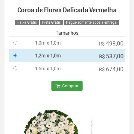
Coroa de Flores Delicada Vermelha
Faixa Grátis
Frete Grátis
Pague somente após a entrega
Tamanhos
1,0m x 1,0m
498,00
R$
1,2m x 1,0m
537,00
R$
1,5m x 1,0m
674,00
R$
Comprar