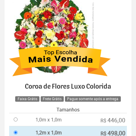
Coroa de Flores Luxo Colorida
Faixa Grátis
Frete Grátis
Pague somente após a entrega
Tamanhos
1,0m x 1,0m
446,00
R$
1,2m x 1,0m
498,00
R$