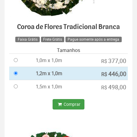
Coroa de Flores Tradicional Branca
Faixa Grátis
Frete Grátis
Pague somente após a entrega
Tamanhos
1,0m x 1,0m
377,00
R$
1,2m x 1,0m
446,00
R$
1,5m x 1,0m
498,00
R$
Comprar