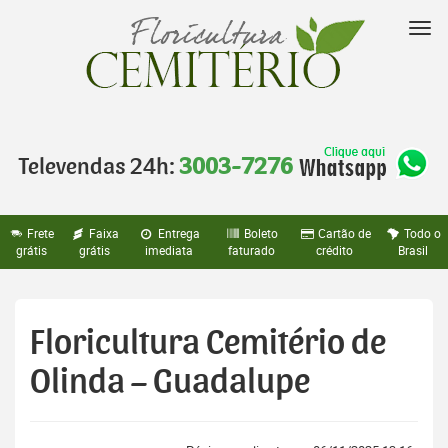
Pular
para
Nav
o
conteúdo
Televendas 24h:
3003-7276
Frete
Faixa
Entrega
Boleto
Cartão de
Todo o
grátis
grátis
imediata
faturado
crédito
Brasil
Floricultura Cemitério de
Olinda – Guadalupe