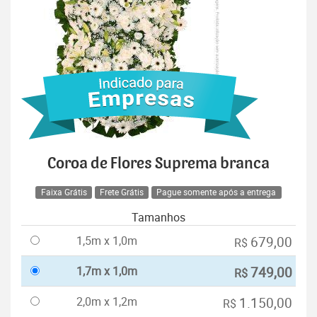
Coroa de Flores Suprema branca
Faixa Grátis
Frete Grátis
Pague somente após a entrega
Tamanhos
1,5m x 1,0m
679,00
R$
1,7m x 1,0m
749,00
R$
2,0m x 1,2m
1.150,00
R$