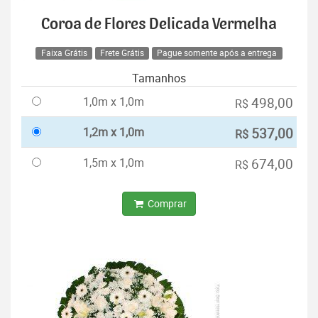
Coroa de Flores Delicada Vermelha
Faixa Grátis
Frete Grátis
Pague somente após a entrega
Tamanhos
1,0m x 1,0m
498,00
R$
1,2m x 1,0m
537,00
R$
1,5m x 1,0m
674,00
R$
Comprar