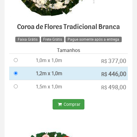
Coroa de Flores Tradicional Branca
Faixa Grátis
Frete Grátis
Pague somente após a entrega
Tamanhos
1,0m x 1,0m
377,00
R$
1,2m x 1,0m
446,00
R$
1,5m x 1,0m
498,00
R$
Comprar