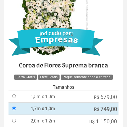
Coroa de Flores Suprema branca
Faixa Grátis
Frete Grátis
Pague somente após a entrega
Tamanhos
1,5m x 1,0m
679,00
R$
1,7m x 1,0m
749,00
R$
2,0m x 1,2m
1.150,00
R$