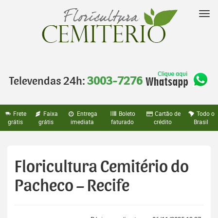
Pular
para
Nav
o
conteúdo
Televendas 24h:
3003-7276
Frete
Faixa
Entrega
Boleto
Cartão de
Todo o
grátis
grátis
imediata
faturado
crédito
Brasil
Floricultura Cemitério do
Pacheco – Recife