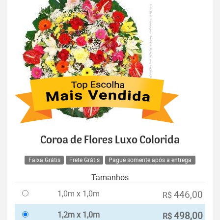
Coroa de Flores Luxo Colorida
Faixa Grátis
Frete Grátis
Pague somente após a entrega
Tamanhos
1,0m x 1,0m
446,00
R$
1,2m x 1,0m
498,00
R$