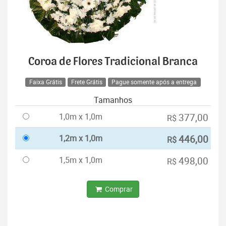
Coroa de Flores Tradicional Branca
Faixa Grátis
Frete Grátis
Pague somente após a entrega
Tamanhos
1,0m x 1,0m
377,00
R$
1,2m x 1,0m
446,00
R$
1,5m x 1,0m
498,00
R$
Comprar