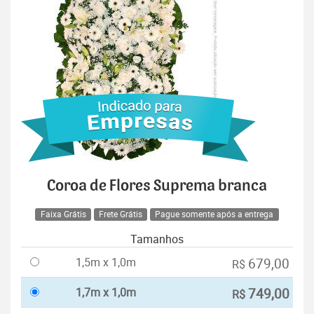
Coroa de Flores Suprema branca
Faixa Grátis
Frete Grátis
Pague somente após a entrega
Tamanhos
1,5m x 1,0m
679,00
R$
1,7m x 1,0m
749,00
R$