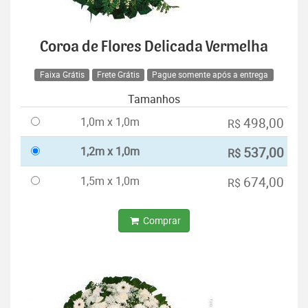
Coroa de Flores Delicada Vermelha
Faixa Grátis
Frete Grátis
Pague somente após a entrega
Tamanhos
1,0m x 1,0m
498,00
R$
1,2m x 1,0m
537,00
R$
1,5m x 1,0m
674,00
R$
Comprar