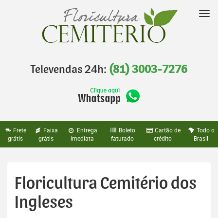
Pular
para
Nav
o
conteúdo
Televendas 24h:
(81) 3003-7276
Frete
Faixa
Entrega
Boleto
Cartão de
Todo o
grátis
grátis
imediata
faturado
crédito
Brasil
Floricultura Cemitério dos
Ingleses