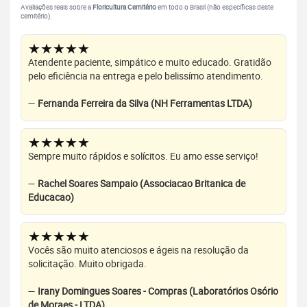
Avaliações reais sobre a
Floricultura Cemitério
em todo o Brasil (não específicas deste
cemitério).
★★★★★
Atendente paciente, simpático e muito educado. Gratidão
pelo eficiência na entrega e pelo belissímo atendimento.
—
Fernanda Ferreira da Silva (NH Ferramentas LTDA)
★★★★★
Sempre muito rápidos e solícitos. Eu amo esse serviço!
—
Rachel Soares Sampaio (Associacao Britanica de
Educacao)
★★★★★
Vocês são muito atenciosos e ágeis na resolução da
solicitação. Muito obrigada.
—
Irany Domingues Soares - Compras (Laboratórios Osório
de Moraes - LTDA)