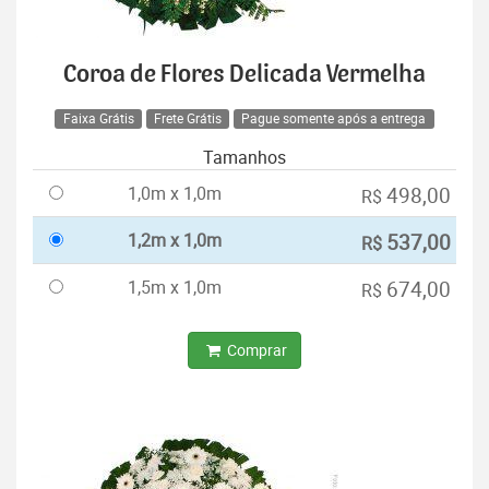
Coroa de Flores Delicada Vermelha
Faixa Grátis
Frete Grátis
Pague somente após a entrega
Tamanhos
1,0m x 1,0m
498,00
R$
1,2m x 1,0m
537,00
R$
1,5m x 1,0m
674,00
R$
Comprar