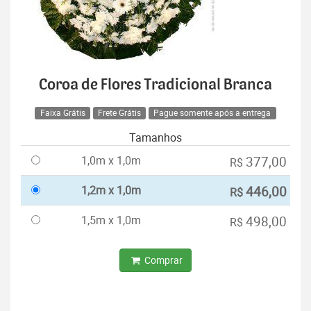
Coroa de Flores Tradicional Branca
Faixa Grátis
Frete Grátis
Pague somente após a entrega
Tamanhos
1,0m x 1,0m
377,00
R$
1,2m x 1,0m
446,00
R$
1,5m x 1,0m
498,00
R$
Comprar