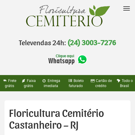
Pular
para
Nav
o
conteúdo
Televendas 24h:
(24) 3003-7276
Frete
Faixa
Entrega
Boleto
Cartão de
Todo o
grátis
grátis
imediata
faturado
crédito
Brasil
Floricultura Cemitério
Castanheiro – RJ