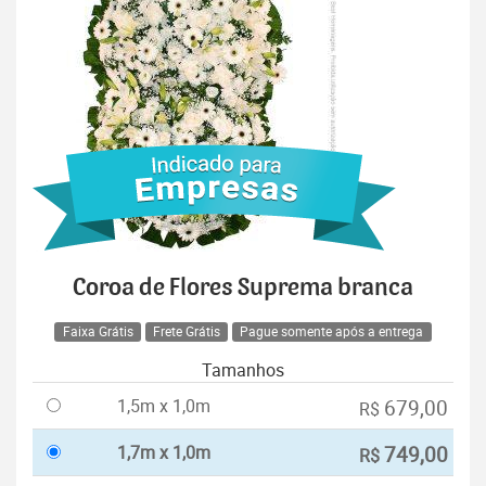
Coroa de Flores Suprema branca
Faixa Grátis
Frete Grátis
Pague somente após a entrega
Tamanhos
1,5m x 1,0m
679,00
R$
1,7m x 1,0m
749,00
R$