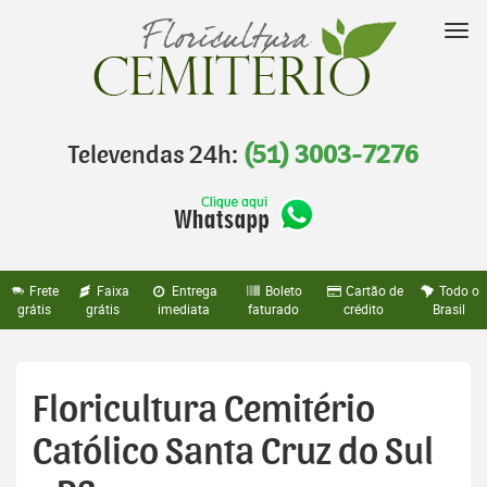
Pular
para
Nav
o
conteúdo
Televendas 24h:
(51) 3003-7276
Frete
Faixa
Entrega
Boleto
Cartão de
Todo o
grátis
grátis
imediata
faturado
crédito
Brasil
Floricultura Cemitério
Católico Santa Cruz do Sul