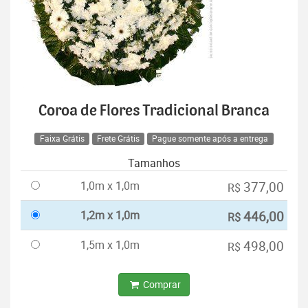
Coroa de Flores Tradicional Branca
Faixa Grátis
Frete Grátis
Pague somente após a entrega
Tamanhos
1,0m x 1,0m
377,00
R$
1,2m x 1,0m
446,00
R$
1,5m x 1,0m
498,00
R$
Comprar