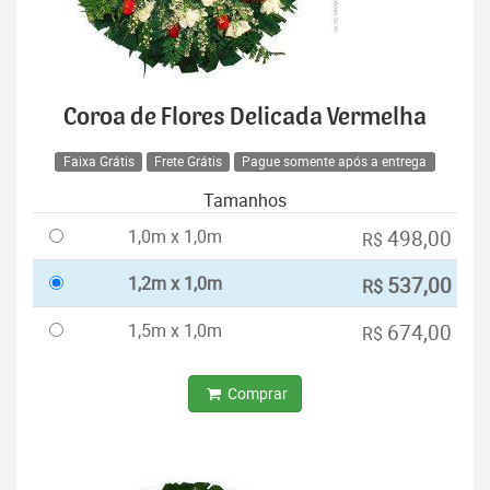
Coroa de Flores Delicada Vermelha
Faixa Grátis
Frete Grátis
Pague somente após a entrega
Tamanhos
1,0m x 1,0m
498,00
R$
1,2m x 1,0m
537,00
R$
1,5m x 1,0m
674,00
R$
Comprar