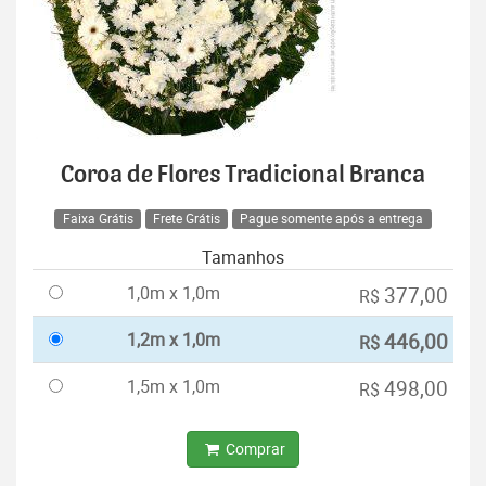
Coroa de Flores Tradicional Branca
Faixa Grátis
Frete Grátis
Pague somente após a entrega
Tamanhos
1,0m x 1,0m
377,00
R$
1,2m x 1,0m
446,00
R$
1,5m x 1,0m
498,00
R$
Comprar