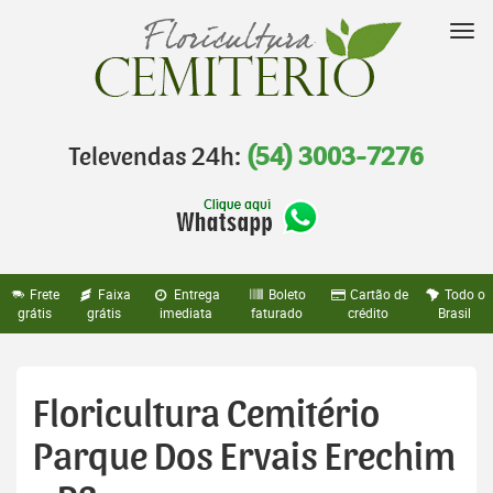
Pular
para
Nav
o
conteúdo
Televendas 24h:
(54) 3003-7276
Frete
Faixa
Entrega
Boleto
Cartão de
Todo o
grátis
grátis
imediata
faturado
crédito
Brasil
Floricultura Cemitério
Parque Dos Ervais Erechim