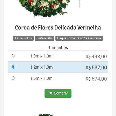
Coroa de Flores Delicada Vermelha
Faixa Grátis
Frete Grátis
Pague somente após a entrega
Tamanhos
1,0m x 1,0m
498,00
R$
1,2m x 1,0m
537,00
R$
1,5m x 1,0m
674,00
R$
Comprar