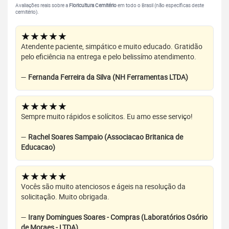
Avaliações reais sobre a
Floricultura Cemitério
em todo o Brasil (não específicas deste
cemitério).
★★★★★
Atendente paciente, simpático e muito educado. Gratidão
pelo eficiência na entrega e pelo belissímo atendimento.
—
Fernanda Ferreira da Silva (NH Ferramentas LTDA)
★★★★★
Sempre muito rápidos e solícitos. Eu amo esse serviço!
—
Rachel Soares Sampaio (Associacao Britanica de
Educacao)
★★★★★
Vocês são muito atenciosos e ágeis na resolução da
solicitação. Muito obrigada.
—
Irany Domingues Soares - Compras (Laboratórios Osório
de Moraes - LTDA)