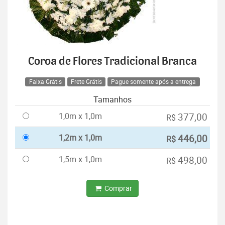
Coroa de Flores Tradicional Branca
Faixa Grátis
Frete Grátis
Pague somente após a entrega
Tamanhos
1,0m x 1,0m
377,00
R$
1,2m x 1,0m
446,00
R$
1,5m x 1,0m
498,00
R$
Comprar