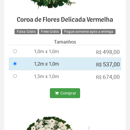
Coroa de Flores Delicada Vermelha
Faixa Grátis
Frete Grátis
Pague somente após a entrega
Tamanhos
1,0m x 1,0m
498,00
R$
1,2m x 1,0m
537,00
R$
1,5m x 1,0m
674,00
R$
Comprar