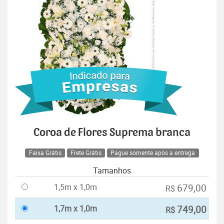
Coroa de Flores Suprema branca
Faixa Grátis
Frete Grátis
Pague somente após a entrega
Tamanhos
1,5m x 1,0m
679,00
R$
1,7m x 1,0m
749,00
R$