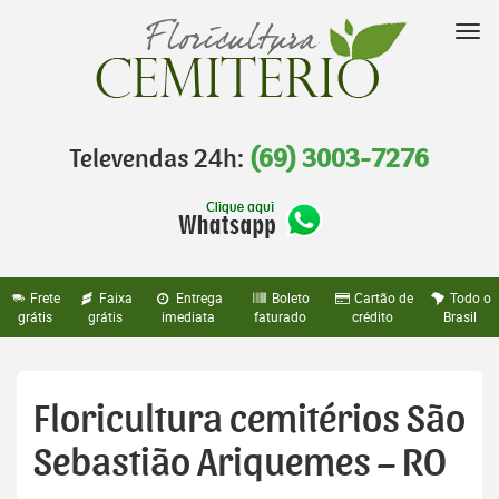
Pular
para
Nav
o
conteúdo
Televendas 24h:
(69) 3003-7276
Frete
Faixa
Entrega
Boleto
Cartão de
Todo o
grátis
grátis
imediata
faturado
crédito
Brasil
Floricultura cemitérios São
Sebastião Ariquemes – RO