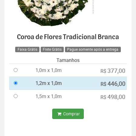
Coroa de Flores Tradicional Branca
Faixa Grátis
Frete Grátis
Pague somente após a entrega
Tamanhos
1,0m x 1,0m
377,00
R$
1,2m x 1,0m
446,00
R$
1,5m x 1,0m
498,00
R$
Comprar