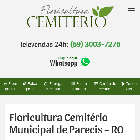
Pular
para
Nav
o
conteúdo
Televendas 24h:
(69) 3003-7276
Frete
Faixa
Entrega
Boleto
Cartão de
Todo o
grátis
grátis
imediata
faturado
crédito
Brasil
Floricultura Cemitério
Municipal de Parecis – RO