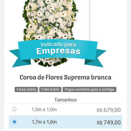
Coroa de Flores Suprema branca
Faixa Grátis
Frete Grátis
Pague somente após a entrega
Tamanhos
1,5m x 1,0m
679,00
R$
1,7m x 1,0m
749,00
R$