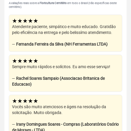
Avaliações reais sobre a
Floricultura Cemitério
em todo o Brasil (não específicas deste
cemitério).
★★★★★
Atendente paciente, simpático e muito educado. Gratidão
pelo eficiência na entrega e pelo belissímo atendimento.
—
Fernanda Ferreira da Silva (NH Ferramentas LTDA)
★★★★★
Sempre muito rápidos e solícitos. Eu amo esse serviço!
—
Rachel Soares Sampaio (Associacao Britanica de
Educacao)
★★★★★
Vocês são muito atenciosos e ágeis na resolução da
solicitação. Muito obrigada.
—
Irany Domingues Soares - Compras (Laboratórios Osório
de Moraes - LTDA)