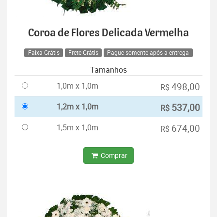
Coroa de Flores Delicada Vermelha
Faixa Grátis
Frete Grátis
Pague somente após a entrega
Tamanhos
1,0m x 1,0m
498,00
R$
1,2m x 1,0m
537,00
R$
1,5m x 1,0m
674,00
R$
Comprar