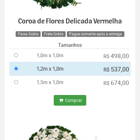
Coroa de Flores Delicada Vermelha
Faixa Grátis
Frete Grátis
Pague somente após a entrega
Tamanhos
1,0m x 1,0m
498,00
R$
1,2m x 1,0m
537,00
R$
1,5m x 1,0m
674,00
R$
Comprar