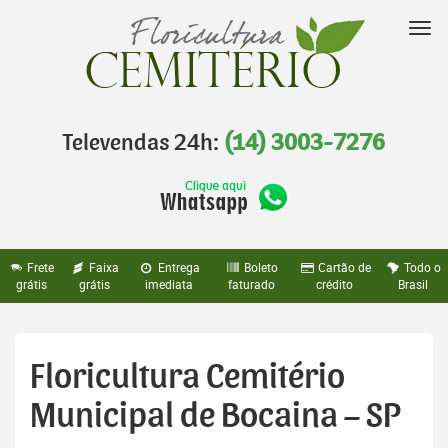
Pular
para
Nav
o
conteúdo
Televendas 24h:
(14) 3003-7276
Frete
Faixa
Entrega
Boleto
Cartão de
Todo o
grátis
grátis
imediata
faturado
crédito
Brasil
Floricultura Cemitério
Municipal de Bocaina – SP