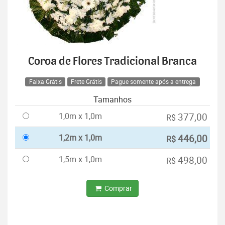
Coroa de Flores Tradicional Branca
Faixa Grátis
Frete Grátis
Pague somente após a entrega
Tamanhos
1,0m x 1,0m
377,00
R$
1,2m x 1,0m
446,00
R$
1,5m x 1,0m
498,00
R$
Comprar