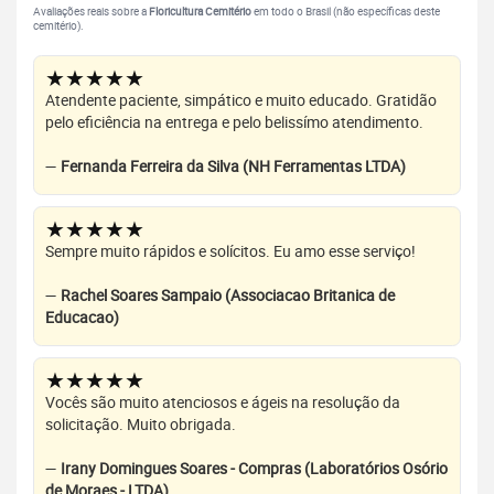
Avaliações reais sobre a
Floricultura Cemitério
em todo o Brasil (não específicas deste
cemitério).
★★★★★
Atendente paciente, simpático e muito educado. Gratidão
pelo eficiência na entrega e pelo belissímo atendimento.
—
Fernanda Ferreira da Silva (NH Ferramentas LTDA)
★★★★★
Sempre muito rápidos e solícitos. Eu amo esse serviço!
—
Rachel Soares Sampaio (Associacao Britanica de
Educacao)
★★★★★
Vocês são muito atenciosos e ágeis na resolução da
solicitação. Muito obrigada.
—
Irany Domingues Soares - Compras (Laboratórios Osório
de Moraes - LTDA)