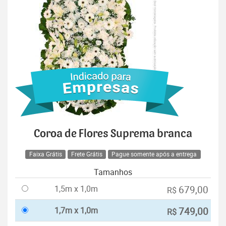
Coroa de Flores Suprema branca
Faixa Grátis
Frete Grátis
Pague somente após a entrega
Tamanhos
1,5m x 1,0m
679,00
R$
1,7m x 1,0m
749,00
R$