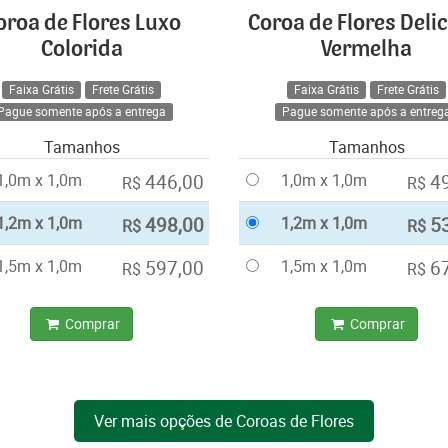
oroa de Flores Luxo
Coroa de Flores Deli
Colorida
Vermelha
Faixa Grátis
Frete Grátis
Faixa Grátis
Frete Grátis
Pague somente após a entrega
Pague somente após a entreg
Tamanhos
Tamanhos
1,0m x 1,0m
446,00
1,0m x 1,0m
4
R$
R$
1,2m x 1,0m
498,00
1,2m x 1,0m
5
R$
R$
1,5m x 1,0m
597,00
1,5m x 1,0m
6
R$
R$
Comprar
Comprar
Ver mais opções de Coroas de Flores