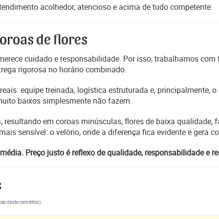
atendimento acolhedor, atencioso e acima de tudo competente.
oroas de flores
erece cuidado e responsabilidade. Por isso, trabalhamos com
trega rigorosa no horário combinado.
reais: equipe treinada, logística estruturada e, principalmente,
 muito baixos simplesmente não fazem.
s
, resultando em coroas minúsculas, flores de baixa qualidade, fa
s sensível: o velório, onde a diferença fica evidente e gera 
média. Preço justo é reflexo de qualidade, responsabilidade e re
s
cas deste cemitério).