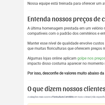
Nossa equipe está treinada para oferecer um 
Entenda nossos preços de c
A última homenagem prestada em um velório m
compatíveis com o padrão dos cemitérios e en
Manter esse nível de qualidade envolve custos 
que muitas floriculturas que oferecem preços
Algumas lojas online aplicam
golpe nos preço
impacto disso costuma aparecer no momento mai
Por isso, desconfie de valores muito abaixo da 
O que dizem nossos cliente
Avaliações reais sobre a
Floricultura Cemitério
em todo o Brasil (não específi