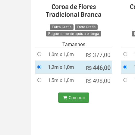
Coroa de Flores
C
Tradicional Branca
Faixa Grátis
Frete Grátis
Pague somente após a entrega
Tamanhos
1,0m x 1,0m
377,00
R$
1,2m x 1,0m
446,00
R$
1,5m x 1,0m
498,00
R$
Comprar