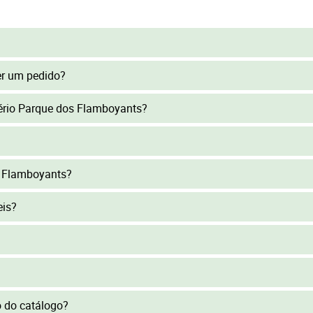
er um pedido?
itério Parque dos Flamboyants?
s Flamboyants?
eis?
to do catálogo?