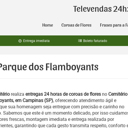
Televendas 24h
Home
Coroas de Flores
Frases para a F
Entrega imediata
Boleto faturado
 Parque dos Flamboyants
tério
realiza
entregas 24 horas de coroas de flores
no
Cemitério
oyants, em Campinas (SP)
, oferecendo atendimento ágil e
que sua homenagem seja entregue com precisão e carinho no
. Sabemos que este é um momento delicado, por isso cuidamo
lores frescas, montagem imediata e entrega realizada por
rientes, garantindo que cada gesto transmita respeito, conforto 