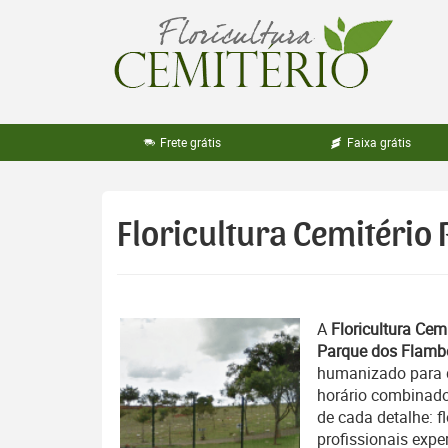
Pular
para
o
conteúdo
Frete grátis
Faixa grátis
Floricultura Cemitério
A
Floricultura Cemi
Parque dos Flamb
humanizado para 
horário combinado
de cada detalhe: f
profissionais expe