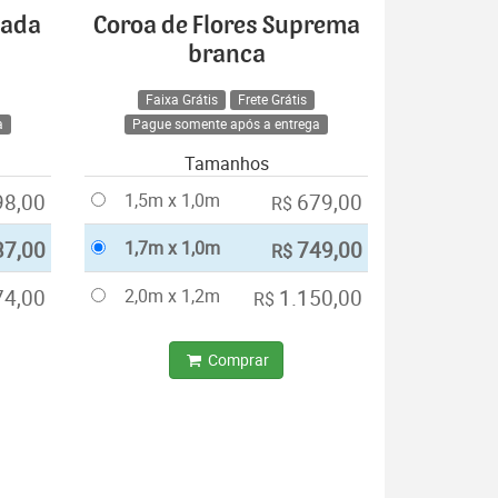
cada
Coroa de Flores Suprema
branca
Faixa Grátis
Frete Grátis
a
Pague somente após a entrega
Tamanhos
98,00
1,5m x 1,0m
679,00
R$
37,00
1,7m x 1,0m
749,00
R$
74,00
2,0m x 1,2m
1.150,00
R$
Comprar