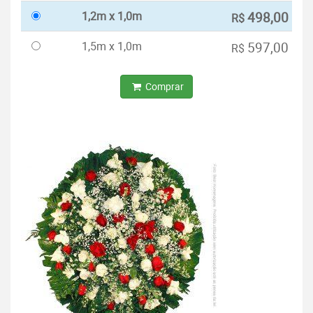
1,2m x 1,0m
498,00
R$
1,5m x 1,0m
597,00
R$
Comprar