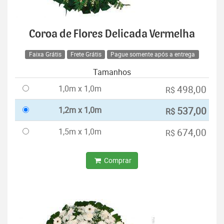
Coroa de Flores Delicada Vermelha
Faixa Grátis
Frete Grátis
Pague somente após a entrega
Tamanhos
1,0m x 1,0m
498,00
R$
1,2m x 1,0m
537,00
R$
1,5m x 1,0m
674,00
R$
Comprar