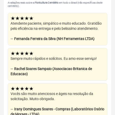
Avaliações reais sobre a
Floricultura Cemitério
em todo o Brasil (não específicas deste
cemitério).
★★★★★
Atendente paciente, simpático e muito educado. Gratidão
pelo eficiência na entrega e pelo belissímo atendimento.
—
Fernanda Ferreira da Silva (NH Ferramentas LTDA)
★★★★★
Sempre muito rápidos e solícitos. Eu amo esse serviço!
—
Rachel Soares Sampaio (Associacao Britanica de
Educacao)
★★★★★
Vocês são muito atenciosos e ágeis na resolução da
solicitação. Muito obrigada.
—
Irany Domingues Soares - Compras (Laboratórios Osório
de Moraes - LTDA)