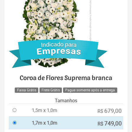
Coroa de Flores Suprema branca
Faixa Grátis
Frete Grátis
Pague somente após a entrega
Tamanhos
1,5m x 1,0m
679,00
R$
1,7m x 1,0m
749,00
R$