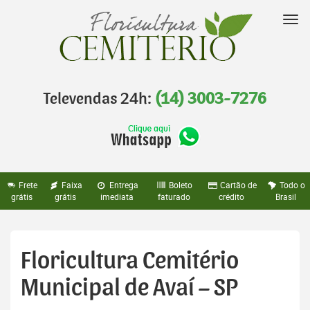
Pular
para
Nav
o
conteúdo
Televendas 24h:
(14) 3003-7276
Frete
Faixa
Entrega
Boleto
Cartão de
Todo o
grátis
grátis
imediata
faturado
crédito
Brasil
Floricultura Cemitério
Municipal de Avaí – SP