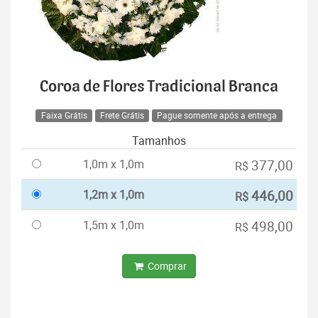
Coroa de Flores Tradicional Branca
Faixa Grátis
Frete Grátis
Pague somente após a entrega
Tamanhos
1,0m x 1,0m
377,00
R$
1,2m x 1,0m
446,00
R$
1,5m x 1,0m
498,00
R$
Comprar