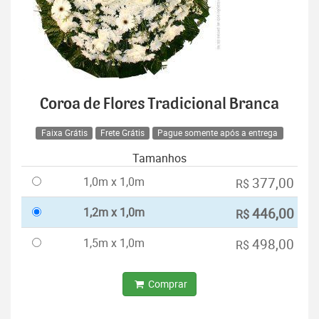
Coroa de Flores Tradicional Branca
Faixa Grátis
Frete Grátis
Pague somente após a entrega
Tamanhos
1,0m x 1,0m
377,00
R$
1,2m x 1,0m
446,00
R$
1,5m x 1,0m
498,00
R$
Comprar