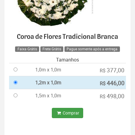
Coroa de Flores Tradicional Branca
Faixa Grátis
Frete Grátis
Pague somente após a entrega
Tamanhos
1,0m x 1,0m
377,00
R$
1,2m x 1,0m
446,00
R$
1,5m x 1,0m
498,00
R$
Comprar