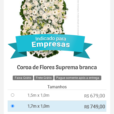
Coroa de Flores Suprema branca
Faixa Grátis
Frete Grátis
Pague somente após a entrega
Tamanhos
1,5m x 1,0m
679,00
R$
1,7m x 1,0m
749,00
R$