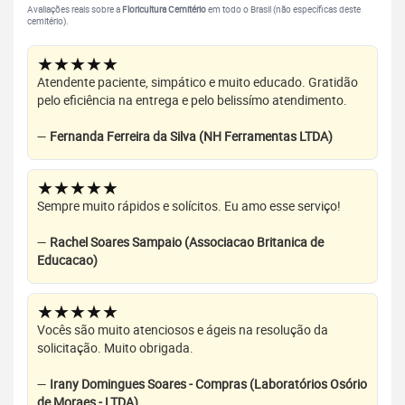
Avaliações reais sobre a
Floricultura Cemitério
em todo o Brasil (não específicas deste
cemitério).
★★★★★
Atendente paciente, simpático e muito educado. Gratidão
pelo eficiência na entrega e pelo belissímo atendimento.
—
Fernanda Ferreira da Silva (NH Ferramentas LTDA)
★★★★★
Sempre muito rápidos e solícitos. Eu amo esse serviço!
—
Rachel Soares Sampaio (Associacao Britanica de
Educacao)
★★★★★
Vocês são muito atenciosos e ágeis na resolução da
solicitação. Muito obrigada.
—
Irany Domingues Soares - Compras (Laboratórios Osório
de Moraes - LTDA)