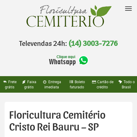
Pular
para
Nav
o
conteúdo
Televendas 24h:
(14) 3003-7276
Frete
Faixa
Entrega
Boleto
Cartão de
Todo o
grátis
grátis
imediata
faturado
crédito
Brasil
Floricultura Cemitério
Cristo Rei Bauru – SP