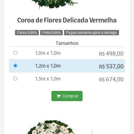
Coroa de Flores Delicada Vermelha
Faixa Grátis
Frete Grátis
Pague somente após a entrega
Tamanhos
1,0m x 1,0m
498,00
R$
1,2m x 1,0m
537,00
R$
1,5m x 1,0m
674,00
R$
Comprar