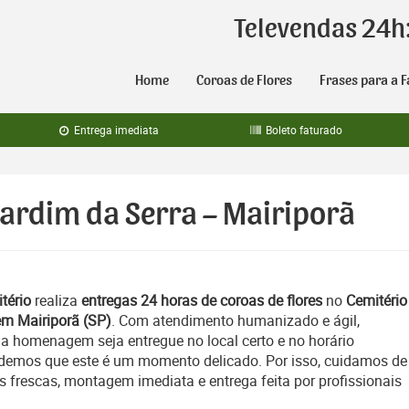
Televendas 24h
Home
Coroas de Flores
Frases para a F
Entrega imediata
Boleto faturado
 Jardim da Serra – Mairiporã
tério
realiza
entregas 24 horas de coroas de flores
no
Cemitério
em Mairiporã (SP)
. Com atendimento humanizado e ágil,
a homenagem seja entregue no local certo e no horário
emos que este é um momento delicado. Por isso, cuidamos de
es frescas, montagem imediata e entrega feita por profissionais