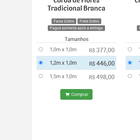
Coroa de Flores
C
Tradicional Branca
Faixa Grátis
Frete Grátis
Pague somente após a entrega
Tamanhos
1,0m x 1,0m
377,00
R$
1,2m x 1,0m
446,00
R$
1,5m x 1,0m
498,00
R$
Comprar