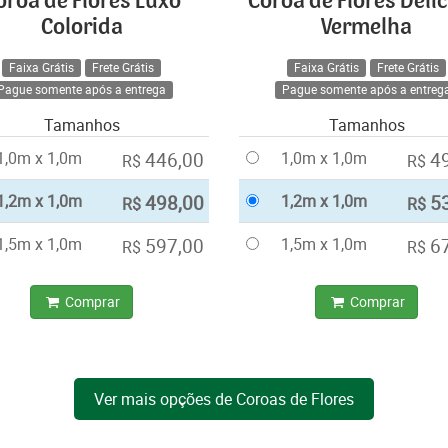
oroa de Flores Luxo
Coroa de Flores Deli
Colorida
Vermelha
Faixa Grátis
Frete Grátis
Faixa Grátis
Frete Grátis
Pague somente após a entrega
Pague somente após a entreg
Tamanhos
Tamanhos
1,0m x 1,0m
446,00
1,0m x 1,0m
4
R$
R$
1,2m x 1,0m
498,00
1,2m x 1,0m
5
R$
R$
1,5m x 1,0m
597,00
1,5m x 1,0m
6
R$
R$
Comprar
Comprar
Ver mais opções de Coroas de Flores