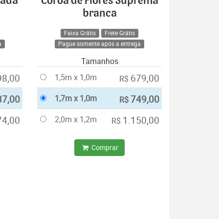
cada
Coroa de Flores Suprema
branca
Faixa Grátis
Frete Grátis
a
Pague somente após a entrega
Tamanhos
98,00
1,5m x 1,0m
679,00
R$
37,00
1,7m x 1,0m
749,00
R$
74,00
2,0m x 1,2m
1.150,00
R$
Comprar