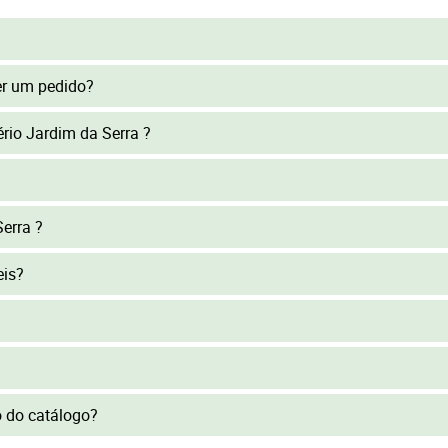
er um pedido?
ério Jardim da Serra ?
erra ?
eis?
to do catálogo?