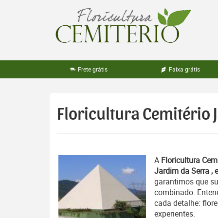
Pular
para
o
conteúdo
Frete grátis
Faixa grátis
Floricultura Cemitério
A
Floricultura Cemi
Jardim da Serra , 
garantimos que su
combinado. Entend
cada detalhe: flor
experientes.