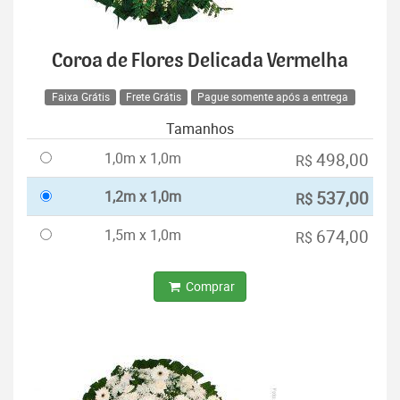
Coroa de Flores Delicada Vermelha
Faixa Grátis
Frete Grátis
Pague somente após a entrega
Tamanhos
1,0m x 1,0m
498,00
R$
1,2m x 1,0m
537,00
R$
1,5m x 1,0m
674,00
R$
Comprar