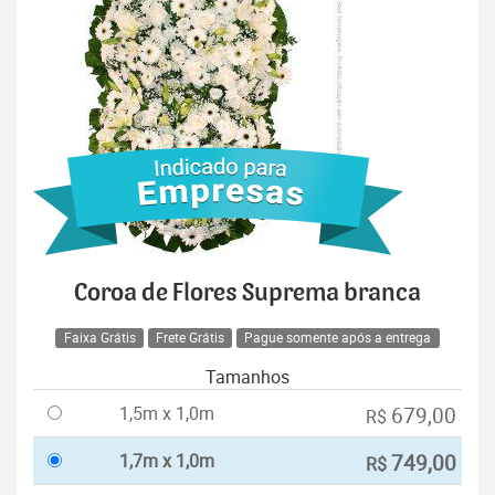
Coroa de Flores Suprema branca
Faixa Grátis
Frete Grátis
Pague somente após a entrega
Tamanhos
1,5m x 1,0m
679,00
R$
1,7m x 1,0m
749,00
R$