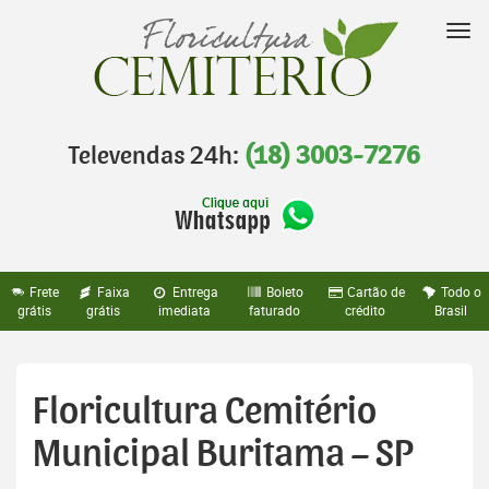
Pular
para
Nav
o
conteúdo
Televendas 24h:
(18) 3003-7276
Frete
Faixa
Entrega
Boleto
Cartão de
Todo o
grátis
grátis
imediata
faturado
crédito
Brasil
Floricultura Cemitério
Municipal Buritama – SP