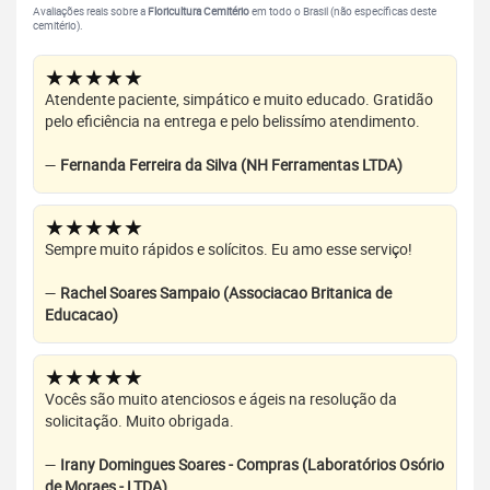
Avaliações reais sobre a
Floricultura Cemitério
em todo o Brasil (não específicas deste
cemitério).
★★★★★
Atendente paciente, simpático e muito educado. Gratidão
pelo eficiência na entrega e pelo belissímo atendimento.
—
Fernanda Ferreira da Silva (NH Ferramentas LTDA)
★★★★★
Sempre muito rápidos e solícitos. Eu amo esse serviço!
—
Rachel Soares Sampaio (Associacao Britanica de
Educacao)
★★★★★
Vocês são muito atenciosos e ágeis na resolução da
solicitação. Muito obrigada.
—
Irany Domingues Soares - Compras (Laboratórios Osório
de Moraes - LTDA)