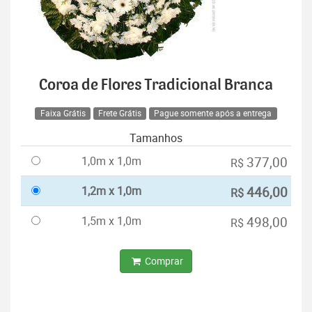
Coroa de Flores Tradicional Branca
Faixa Grátis
Frete Grátis
Pague somente após a entrega
Tamanhos
1,0m x 1,0m
377,00
R$
1,2m x 1,0m
446,00
R$
1,5m x 1,0m
498,00
R$
Comprar