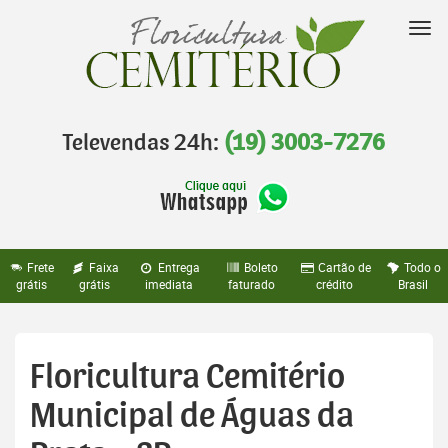
Pular
para
Nav
o
conteúdo
Televendas 24h:
(19) 3003-7276
Frete
Faixa
Entrega
Boleto
Cartão de
Todo o
grátis
grátis
imediata
faturado
crédito
Brasil
Floricultura Cemitério
Municipal de Águas da