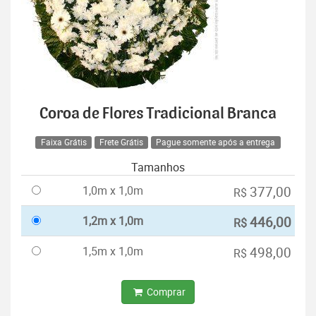
Coroa de Flores Tradicional Branca
Faixa Grátis
Frete Grátis
Pague somente após a entrega
Tamanhos
1,0m x 1,0m
377,00
R$
1,2m x 1,0m
446,00
R$
1,5m x 1,0m
498,00
R$
Comprar