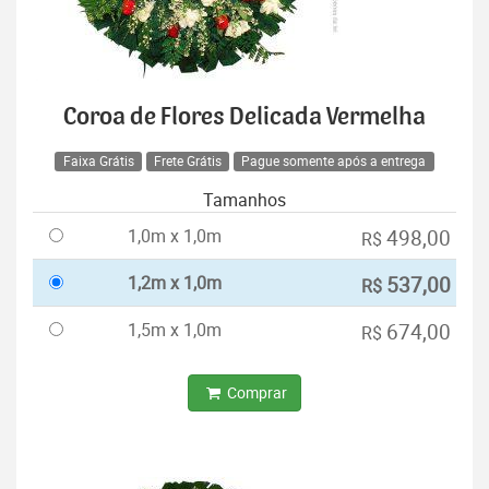
Coroa de Flores Delicada Vermelha
Faixa Grátis
Frete Grátis
Pague somente após a entrega
Tamanhos
1,0m x 1,0m
498,00
R$
1,2m x 1,0m
537,00
R$
1,5m x 1,0m
674,00
R$
Comprar