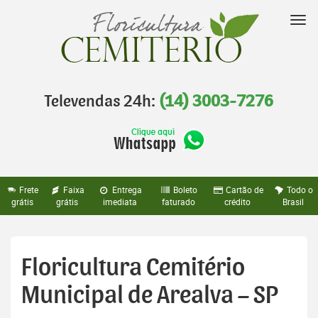
Pular
para
Nav
o
conteúdo
Televendas 24h:
(14) 3003-7276
Frete
Faixa
Entrega
Boleto
Cartão de
Todo o
grátis
grátis
imediata
faturado
crédito
Brasil
Floricultura Cemitério
Municipal de Arealva – SP